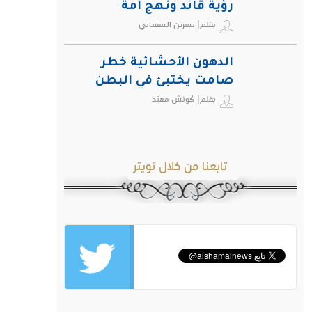
رؤية قائد ونهج أمة
بقلم| نسرين السفياني
الدهون الأحشائية خطر
صامت يختبئ في البطن
بقلم| كوتش مهند
ويهدد صحة الإنسان
تابعنا من خلال تويتر