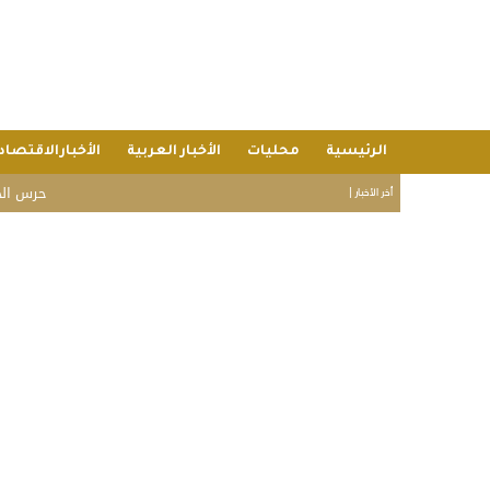
الرئيسية
محليات
الأخبار العربية
الأخبارالاقتصاد
حرس الحدود: إحباط تهريب 16 كيلوجراما
أخر الأخبار |