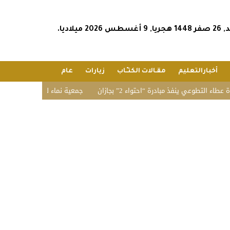
أغسطس 2026 ميلاديا.
أخبارالتعليم
مقـالات الكتـّـاب
زيارات
عام
وعي ينفذ مبادرة “احتواء 2” بجازان
جمعية نماء للخدمات الاجتماعية تنفذ 