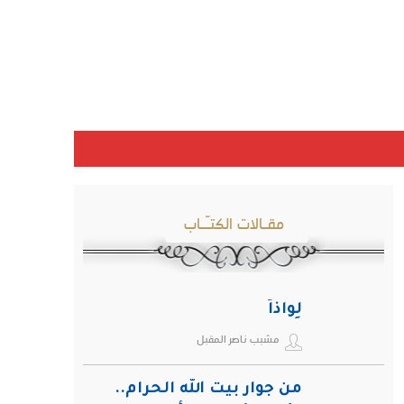
مقـالات الكتـّـاب
لِواذاً
مشبب ناصر المقبل
من جوار بيت الله الحرام..