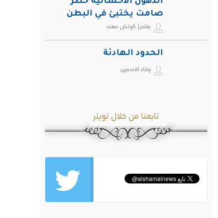
الدهون الأحشائية خطر
صامت يختبئ في البطن
بقلم| كوتش مهند
ويهدد صحة الإنسان
الحدود الهادئة
وفاء الاسمري
تابعنا من خلال تويتر