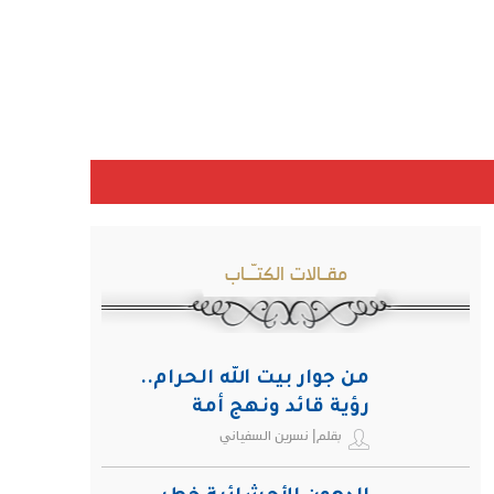
مقـالات الكتـّـاب
من جوار بيت الله الحرام..
رؤية قائد ونهج أمة
بقلم| نسرين السفياني