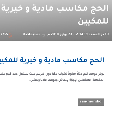
الحج مكاسب مادية و خيرية
للمكيين
10 ذو القعدة 1439 هـ - 23 يوليو 2018 م
تعليقات:0
17755
07:50 م
الحج مكاسب مادية و خيرية للمكيي
117755
يوفر موسم الحج دخلاً سنوياً لشباب مكة دون غيرهم حيث يستغل عدد كبير منهم 
المقدسة، مستغلين الإجازة لإنعاش جيوبهم مادياً.ويعتبر ...
aan-morshd