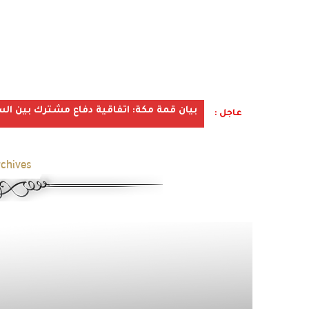
بيان قمة مكة: اتفاقية دفاع مشترك بين الس
عاجل :
chives: