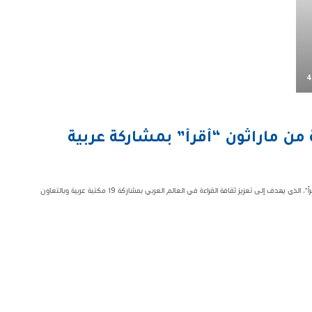
4
 من ماراثون “أقرأ” بمشاركة عربية
يطلق مركز الملك عبد العزيز الثقافي العالمي(إثراء)، النسخة الرابعة من ماراثون "أقرأ"، الذي يهدف إلى تعزيز ثقافة القراءة في العالم العربي بمشاركة 19 مكتبة عربية وبالتعاون