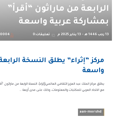
الرابعة من ماراثون “أقرأ”
بمشاركة عربية واسعة
13 رجب 1446 هـ - 13 يناير 2025 م
تعليقات:0
0004
03:42 م
مركز “إثراء” يطلق النسخة الرابعة
40004
واسعة
مع الاتحاد العربي للمكتبات والمعلومات، وذلك على مدى أربعة ...
aan-morshd