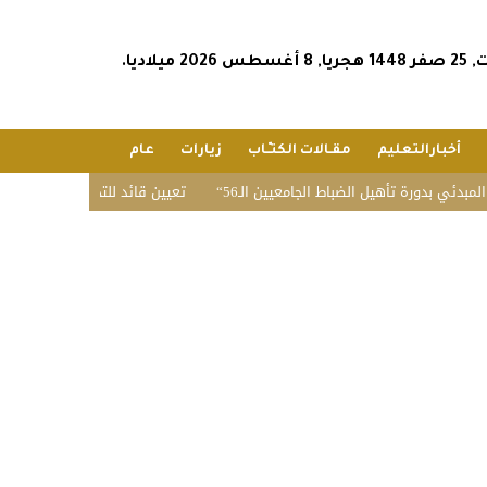
س 2026 ميلاديا.
أخبارالتعليم
مقـالات الكتـّـاب
زيارات
عام
 بدورة تأهيل الضباط الجامعيين الـ56
تعيين قائد للتحالف البحري الدفاعي م