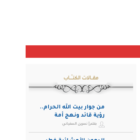
مقـالات الكتـّـاب
من جوار بيت الله الحرام..
رؤية قائد ونهج أمة
بقلم| نسرين السفياني