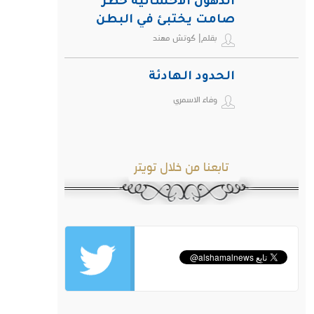
الدهون الأحشائية خطر
صامت يختبئ في البطن
بقلم| كوتش مهند
ويهدد صحة الإنسان
الحدود الهادئة
وفاء الاسمري
تابعنا من خلال تويتر