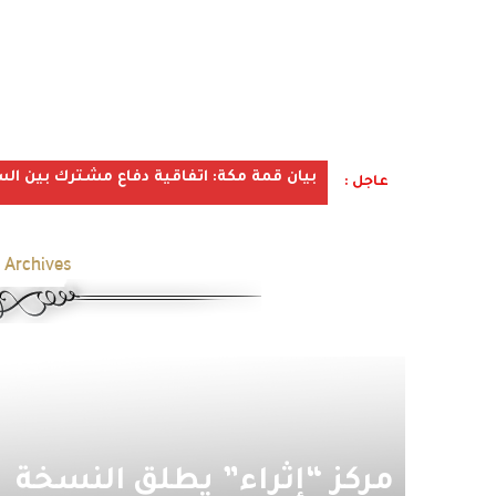
بيان قمة مكة: اتفاقية دفاع مشترك بين الس
عاجل :
 Archives:
مركز “إثراء” يطلق النسخة