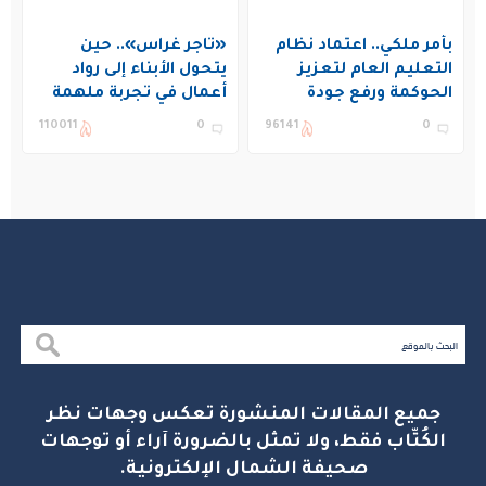
بأمر ملكي.. اعتماد نظام
«تاجر غراس».. حين
التعليم العام لتعزيز
يتحول الأبناء إلى رواد
الحوكمة ورفع جودة
أعمال في تجربة ملهمة
التعليم في المملكة
بنادي غراس الصيفي
110011
0
96141
0
بالجبيل
جميع المقالات المنشورة تعكس وجهات نظر
الكُتّاب فقط، ولا تمثل بالضرورة آراء أو توجهات
صحيفة الشمال الإلكترونية.