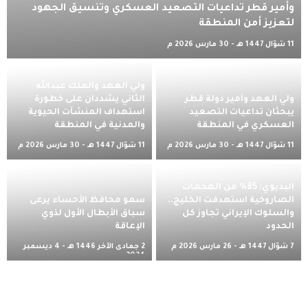
وأمير قطر تداعيات التصعيد العسكري وتنسيق الجهود
لتعزيز أمن المنطقة
11 شوّال 1447 هـ - 30 مارس 2026 م
ولي العهد والملك عبدالله
ولي العهد وأمير دولة قطر
الثاني يشددان على خطورة
يبحثان تداعيات التصعيد
استهداف المنشآت الحيوية
العسكري في المنطقة
والمدنية في المنطقة
11 شوّال 1447 هـ - 30 مارس 2026 م
11 شوّال 1447 هـ - 30 مارس 2026 م
البديوي: 85% من الهجمات
الصاروخية استهدفت الخليج..
سمو محافظ الأحساء يرعى
والسلوك الإيراني تجاوز كل
سباق الأبطال الأول لذوي
الحدود
الإعاقة
7 شوّال 1447 هـ - 26 مارس 2026 م
2 جمادى الآخر 1446 هـ - 4 ديسمبر
2024 م