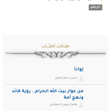
الرياض
مقـالات الكتـّـاب
لِواذاً
مشبب ناصر المقبل
من جوار بيت الله الحرام.. رؤية قائد
ونهج أمة
بقلم| نسرين السفياني