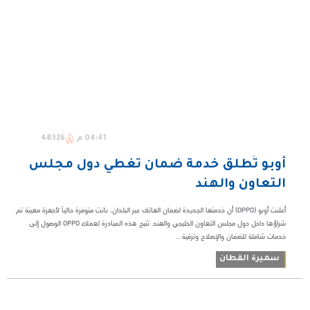
04:41 م
48326
أوبو تُطلق خدمة ضمان تغطي دول مجلس
التعاون والهند
أعلنت أوبو (OPPO) أن خدمتها الجديدة لضمان الهاتف عبر البلدان، باتت متوفرة حالياً لأجهزة معينة تم
شراؤها داخل دول مجلس التعاون الخليجي والهند. تتيح هذه المبادرة لعملاء OPPO الوصول إلى
خدمات شاملة للضمان والإصلاح وترقية ...
سميرة القطان