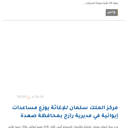
منها 46 لغمًا مضادًا للدبابات، ...
واس
06:24 م
54239
مركز الملك سلمان للإغاثة يوزع مساعدات
إيوائية في مديرية رازح بمحافظة صعدة
وزع مركز الملك سلمان للإغاثة والأعمال الإنسانية أمس الأول 348 حقيبة إيوائية، و148 خيمة للأسر