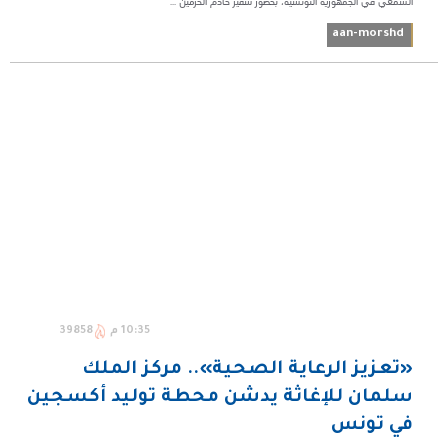
السمعي في الجمهورية التونسية، بحضور سفير خادم الحرمين ...
aan-morshd
10:35 م
39858
«تعزيز الرعاية الصحية».. مركز الملك
سلمان للإغاثة يدشن محطة توليد أكسجين
في تونس