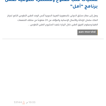
عمليات قلب مفتوح وقسطرة تطوعية ضمن
برنامج “أمل”
وصل إلى مطار دمشق الدولي بالجمهورية العربية السورية أمس الوفد الطبي التطوعي التابع لمركز
الملك سلمان للإغاثة والأعمال الإنسانية والمؤلف من 24 متطوعًا من مختلف التخصصات
الطبية.وسيقوم الفريق الطبي خلال الزيارة بتنفيذ المشروع الطبي التطوعي ...
aan-morshd
10:53 م
53144