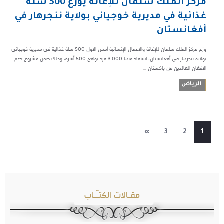
مركز الملك سلمان للإغاثة يوزع 500 سلة
غذائية في مديرية خوجياني بولاية ننجرهار في
أفغانستان
وزع مركز الملك سلمان للإغاثة والأعمال الإنسانية أمس الأول 500 سلة غذائية في مديرية خوجياني
بولاية ننجرهار في أفغانستان، استفاد منها 3.000 فرد بواقع 500 أسرة، وذلك ضمن مشروع دعم
الأفغان العائدين من باكستان ...
الرياض
»
3
2
1
مقـالات الكتـّـاب