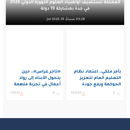
المملكة تستضيف أولمبياد العلوم النووية الدولي 2026
في جدة بمشاركة 19 دولة
03:28 مساءً, 29 Jul 2026
بأمر ملكي.. اعتماد نظام
«تاجر غراس».. حين
التعليم العام لتعزيز
يتحول الأبناء إلى رواد
الحوكمة ورفع جودة
أعمال في تجربة ملهمة
التعليم في المملكة
بنادي غراس الصيفي
115121
0
101105
0
بالجبيل