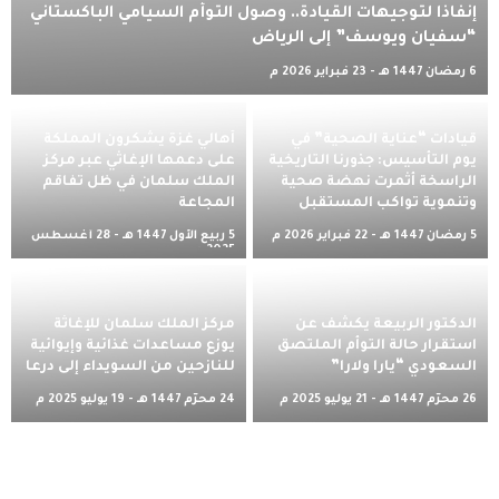
إنفاذًا لتوجيهات القيادة.. وصول التوأم السيامي الباكستاني
“سفيان ويوسف” إلى الرياض
6 رمضان 1447 هـ - 23 فبراير 2026 م
قيادات “عناية الصحية” في
أهالي غزة يشكرون المملكة
يوم التأسيس: جذورنا التاريخية
على دعمها الإغاثي عبر مركز
الراسخة أثمرت نهضة صحية
الملك سلمان في ظل تفاقم
وتنموية تواكب المستقبل
المجاعة
5 رمضان 1447 هـ - 22 فبراير 2026 م
5 ربيع الأول 1447 هـ - 28 أغسطس
2025 م
الدكتور الربيعة يكشف عن
مركز الملك سلمان للإغاثة
استقرار حالة التوأم الملتصق
يوزع مساعدات غذائية وإيوائية
السعودي “يارا ولارا”
للنازحين من السويداء إلى درعا
26 محرّم 1447 هـ - 21 يوليو 2025 م
24 محرّم 1447 هـ - 19 يوليو 2025 م