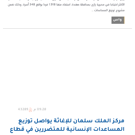
الأكثر احتياجا في مديرية رازح بمحافظة صعدة، استفاد منها 1.918 فردا بواقع 348 أسرة، وذلك ضمن
مشروع توزيع المساعدات ...
واس
09:28 م
43289
مركز الملك سلمان للإغاثة يواصل توزيع
المساعدات الإنسانية للمتضررين في قطاع