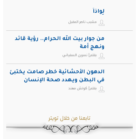
لِواذاً
مشبب ناصر المقبل
من جوار بيت الله الحرام.. رؤية قائد
ونهج أمة
بقلم| نسرين السفياني
الدهون الأحشائية خطر صامت يختبئ
في البطن ويهدد صحة الإنسان
بقلم| كوتش مهند
تابعنا من خلال تويتر