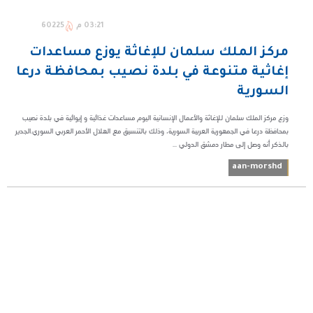
03:21 م
60225
مركز الملك سلمان للإغاثة يوزع مساعدات
إغاثية متنوعة في بلدة نصيب بمحافظة درعا
السورية
وزع مركز الملك سلمان للإغاثة والأعمال الإنسانية اليوم مساعدات غذائية و إيوائية في بلدة نصيب
بمحافظة درعا في الجمهورية العربية السورية، وذلك بالتنسيق مع الهلال الأحمر العربي السوري.الجدير
بالذكر أنه وصل إلى مطار دمشق الدولي ...
aan-morshd