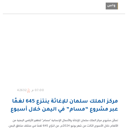
واس
07:00 م
42632
مركز الملك سلمان للإغاثة ينتزع 645 لغمًا
عبر مشروع “مسام” في اليمن خلال أسبوع
تمكّن مشروع مركز الملك سلمان للإغاثة والأعمال الإنسانية "مسام" لتطهير الأراضي اليمنية من
الألغام خلال الأسبوع الثالث من شهر يونيو 2024م، من انتزاع 645 لغمًا في مختلف مناطق اليمن،