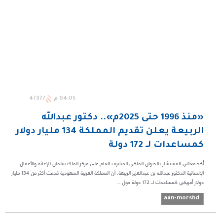
04:05 م
47377
«منذ 1996 حتى 2025م».. دكتور عبدالله
الربيعة يعلن تقديم المملكة 134 مليار دولار
كمساعدات لـ 172 دولة
أكد معالي المستشار بالديوان الملكي المشرف العام على مركز الملك سلمان للإغاثة والأعمال
الإنسانية الدكتور عبدالله بن عبدالعزيز الربيعة، أن المملكة العربية السعودية قدمت أكثر من 134 مليار
دولار أمريكي كمساعدات لـ 172 دولة حول ...
aan-morshd