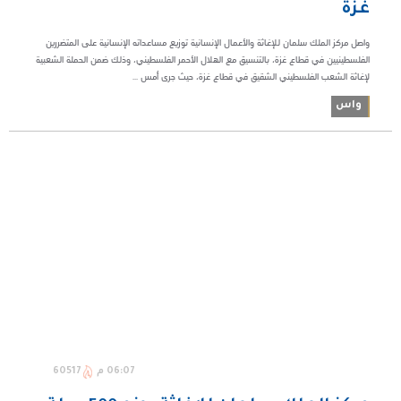
غزة
واصل مركز الملك سلمان للإغاثة والأعمال الإنسانية توزيع مساعداته الإنسانية على المتضررين
الفلسطينيين في قطاع غزة، بالتنسيق مع الهلال الأحمر الفلسطيني، وذلك ضمن الحملة الشعبية
لإغاثة الشعب الفلسطيني الشقيق في قطاع غزة، حيث جرى أمس ...
واس
06:07 م
60517