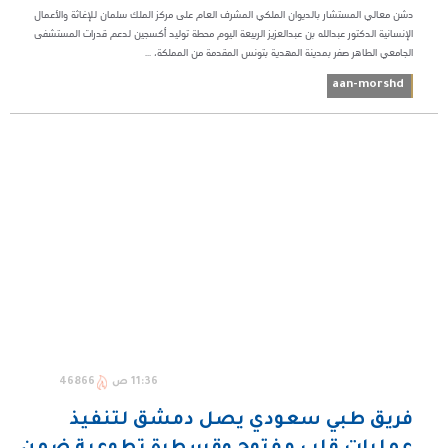
دشن معالي المستشار بالديوان الملكي المشرف العام على مركز الملك سلمان للإغاثة والأعمال
الإنسانية الدكتور عبدالله بن عبدالعزيز الربيعة اليوم محطة توليد أكسجين لدعم قدرات المستشفى
الجامعي الطاهر صفر بمدينة المهدية بتونس المقدمة من المملكة، ...
aan-morshd
11:36 ص
46866
فريق طبي سعودي يصل دمشق لتنفيذ