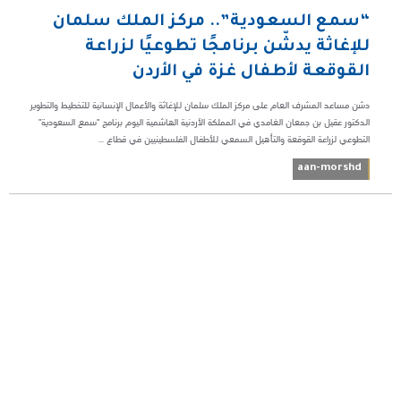
“سمع السعودية”.. مركز الملك سلمان
للإغاثة يدشّن برنامجًا تطوعيًا لزراعة
القوقعة لأطفال غزة في الأردن
دشن مساعد المشرف العام على مركز الملك سلمان للإغاثة والأعمال الإنسانية للتخطيط والتطوير
الدكتور عقيل بن جمعان الغامدي في المملكة الأردنية الهاشمية اليوم برنامج "سمع السعودية"
التطوعي لزراعة القوقعة والتأهيل السمعي للأطفال الفلسطينيين في قطاع ...
aan-morshd