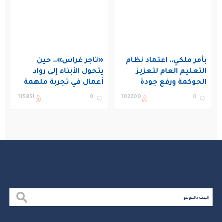
بأمر ملكي.. اعتماد نظام
«تاجر غراس».. حين
التعليم العام لتعزيز
يتحول الأبناء إلى رواد
الحوكمة ورفع جودة
أعمال في تجربة ملهمة
التعليم في المملكة
بنادي غراس الصيفي
115851
0
102200
0
بالجبيل