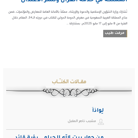
المملكة في خدمة القرآن ونشر الاعتدال
تُشارك وزارة الشؤون الإسلامية والدعوة والإرشاد، ممثلةً بالأمانة العامة للمعارض والمؤتمرات، ضمن
جناح المملكة العربية السعودية في معرض الدوحة الدولي للكتاب في دورته الـ34، المقام خلال
الفترة من 8 مايو إلى 17 مايو 2025م، بمشاركة ...
مرفت طيب
مقـالات الكتـّـاب
لِواذاً
مشبب ناصر المقبل