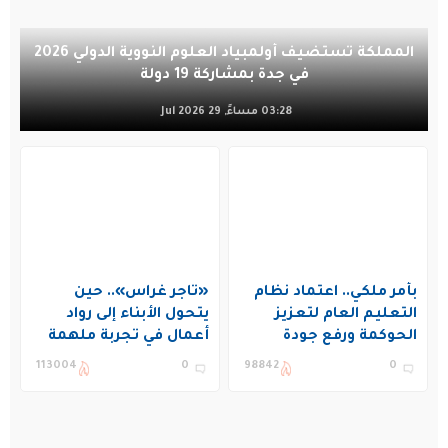
المملكة تستضيف أولمبياد العلوم النووية الدولي 2026
في جدة بمشاركة 19 دولة
03:28 مساءً, 29 Jul 2026
بأمر ملكي.. اعتماد نظام
«تاجر غراس».. حين
التعليم العام لتعزيز
يتحول الأبناء إلى رواد
الحوكمة ورفع جودة
أعمال في تجربة ملهمة
التعليم في المملكة
بنادي غراس الصيفي
113004
0
98842
0
بالجبيل