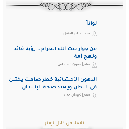
لِواذاً
مشبب ناصر المقبل
من جوار بيت الله الحرام.. رؤية قائد
ونهج أمة
بقلم| نسرين السفياني
الدهون الأحشائية خطر صامت يختبئ
في البطن ويهدد صحة الإنسان
بقلم| كوتش مهند
تابعنا من خلال تويتر