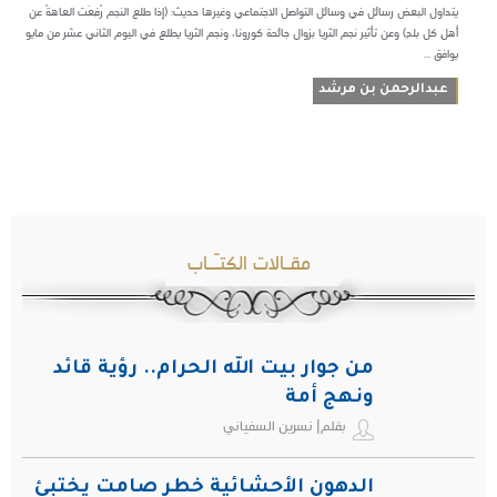
يتداول البعض رسائل في وسائل التواصل الاجتماعي وغيرها حديث: (إذا طلع النجم رُفِعَت العاهةُ عن
أهلِ كل بلدٍ) وعن تأثير نجم الثريا بزوال جائحة كورونا، ونجم الثريا يطلع في اليوم الثاني عشر من مايو
يوافق ...
عبدالرحمن بن مرشد
مقـالات الكتـّـاب
من جوار بيت الله الحرام.. رؤية قائد
ونهج أمة
بقلم| نسرين السفياني
الدهون الأحشائية خطر صامت يختبئ