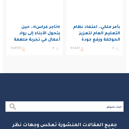
بأمر ملكي.. اعتماد نظام
«تاجر غراس».. حين
التعليم العام لتعزيز
يتحول الأبناء إلى رواد
الحوكمة ورفع جودة
أعمال في تجربة ملهمة
التعليم في المملكة
بنادي غراس الصيفي
108916
0
94827
0
بالجبيل
جميع المقالات المنشورة تعكس وجهات نظر