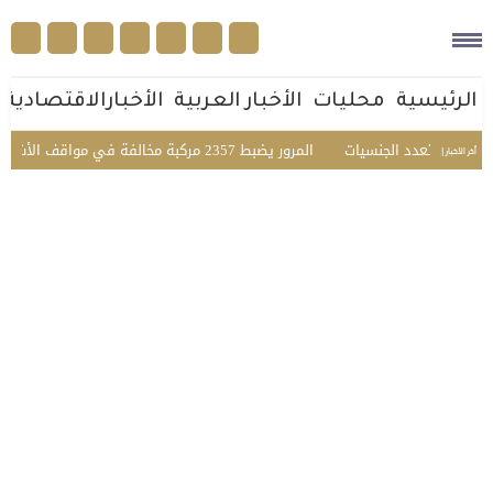
الرئيسية
محليات
الأخبار العربية
الأخبارالاقتصادية
فاعي متعدد الجنسيات
المرور يضبط 2357 مركبة مخالفة في مواقف الأشخاص ذوي الإعاقة بمختلف مناطق المملكة
أخر الأخبار |