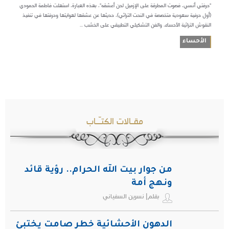
"حرفتي أنسي، فصوت المطرقة على الإزميل لحن أعشقه"، بهذه العبارة، استهلت فاطمة الحمودي
(أول حرفية سعودية متخصصة في النحت التراثي)، حديثها عن عشقها لهوايتها وحرفتها في تنفيذ
النقوش التراثية الأحساء، والفن التشكيلي التطبيقي على الخشب ...
الأحساء
مقـالات الكتـّـاب
من جوار بيت الله الحرام.. رؤية قائد
ونهج أمة
بقلم| نسرين السفياني
الدهون الأحشائية خطر صامت يختبئ