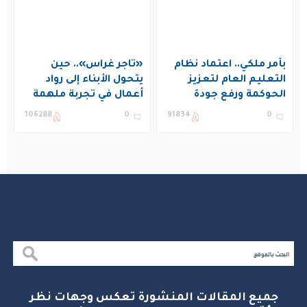
بأمر ملكي.. اعتماد نظام
«تاجر غراس».. حين
التعليم العام لتعزيز
يتحول الأبناء إلى رواد
الحوكمة ورفع جودة
أعمال في تجربة ملهمة
التعليم في المملكة
بنادي غراس الصيفي
106288
0
91834
0
بالجبيل
جميع المقالات المنشورة تعكس وجهات نظر