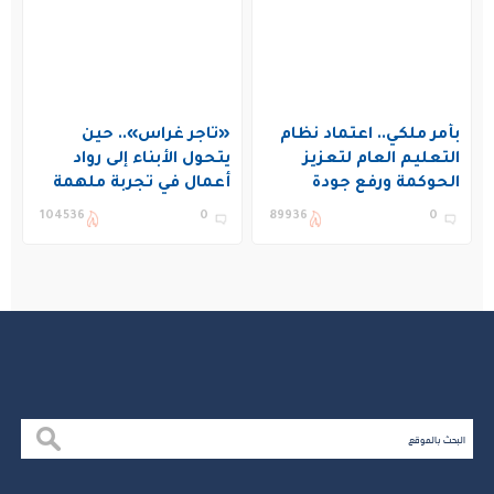
بأمر ملكي.. اعتماد نظام
«تاجر غراس».. حين
التعليم العام لتعزيز
يتحول الأبناء إلى رواد
الحوكمة ورفع جودة
أعمال في تجربة ملهمة
التعليم في المملكة
بنادي غراس الصيفي
104536
0
89936
0
بالجبيل