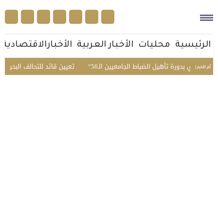
الرئيسية
محليات
الأخبار العربية
الأخبارالاقتصادية
لمبدئي بدورة تأهيل الضباط الجامعيين الـ56
تعيين قائد للتحالف البحري الد
أخر الأخبار |