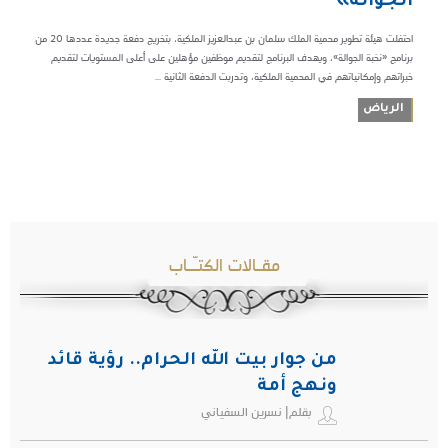
الجوالة»
‏‎احتفلت هيئة تطوير محمية الملك سلمان بن عبدالعزيز الملكية، بتخريج دفعة جديدة عددها 20 من
برنامج «نخبة الجوالة»، ‏‎ويهدف البرنامج لتقديم موظفين مؤهلين على أعلى المستويات لتقديم
خبراتهم وإمكانياتهم في المحمية الملكية، وتدربت الدفعة الثانية ...
الرياض
مقـالات الكتـّـاب
من جوار بيت الله الحرام.. رؤية قائد
ونهج أمة
بقلم| نسرين السفياني