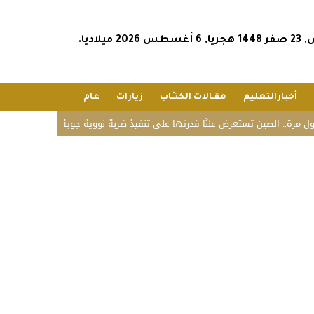
202 ميلاديا.
أخبارالتعليم
مقـالات الكتـّـاب
زيارات
عام
. الصين تستعرض علنًا قدرتها على تنفيذ ضربة نووية جوية
«زاتكا» تدعو المنشآت