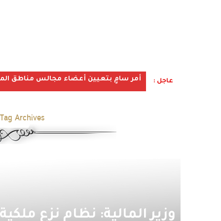
أمر سامٍ بتعيين أعضاء مجالس مناطق المملكة ف
عاجل :
Tag Archives:
وزير المالية: نظام نزع ملكية