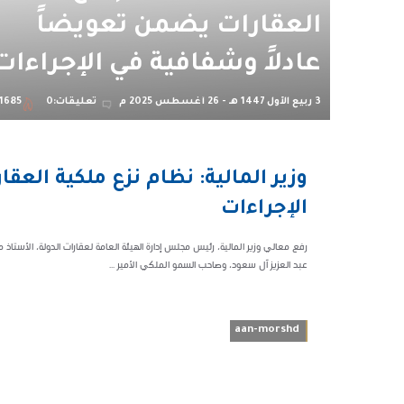
العقارات يضمن تعويضاً
عادلاً وشفافية في الإجراءات
3 ربيع الأول 1447 هـ - 26 أغسطس 2025 م
تعليقات:0
1685
06:47 م
وزير المالية: نظام نزع ملكية العق
61685
الإجراءات
رفع معالي وزير المالية، رئيس مجلس إدارة الهيئة العامة لعقارات الدولة، الأستا
عبد العزيز آل سعود، وصاحب السمو الملكي الأمير ...
aan-morshd