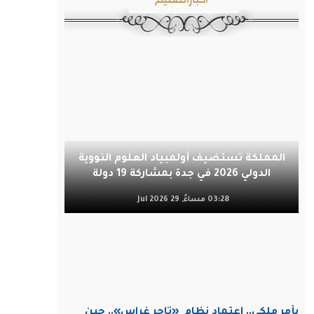
المملكة تستضيف أولمبياد العلوم النووية
الدولي 2026 في جدة بمشاركة 19 دولة
03:28 مساءً, 29 Jul 2026
بأمر ملكي.. اعتماد نظام
«تاجر غراس».. حين