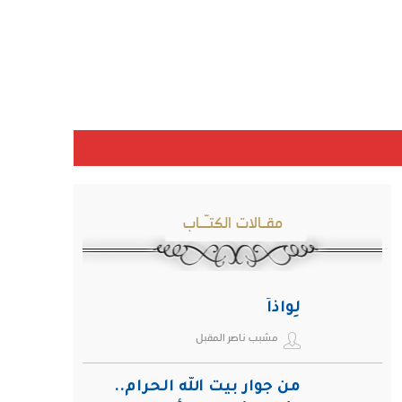
مقـالات الكتـّـاب
لِواذاً
مشبب ناصر المقبل
من جوار بيت الله الحرام..