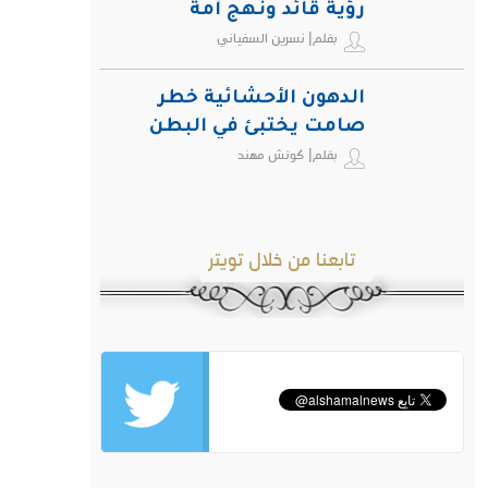
رؤية قائد ونهج أمة
بقلم| نسرين السفياني
الدهون الأحشائية خطر
صامت يختبئ في البطن
بقلم| كوتش مهند
ويهدد صحة الإنسان
تابعنا من خلال تويتر