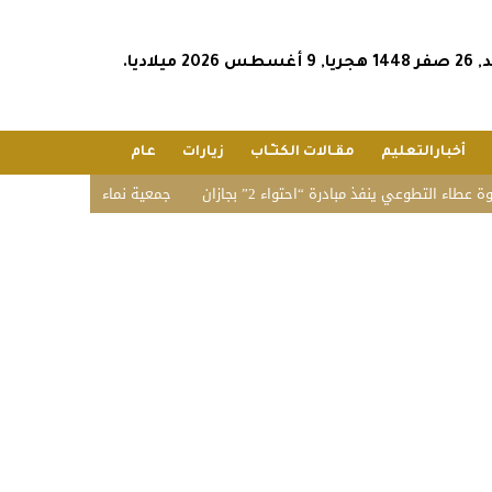
أغسطس 2026 ميلاديا.
أخبارالتعليم
مقـالات الكتـّـاب
زيارات
عام
طوعي ينفذ مبادرة “احتواء 2” بجازان
جمعية نماء للخدمات الاجتماعية تنفذ