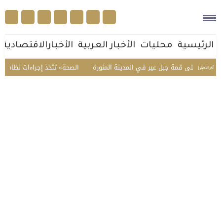
الرئيسية
محليات
الأخبار العربية
الأخبارالاقتصادية
افه على قمة جبل عير في المدينة المنورة
«الصحة» تتخذ إجراءات نظامية بح
أخر الأخبار |