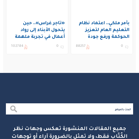
بأمر ملكي.. اعتماد نظام
«تاجر غراس».. حين
التعليم العام لتعزيز
يتحول الأبناء إلى رواد
الحوكمة ورفع جودة
أعمال في تجربة ملهمة
التعليم في المملكة
بنادي غراس الصيفي
102784
0
88257
0
بالجبيل
جميع المقالات المنشورة تعكس وجهات نظر
الكُتّاب فقط، ولا تمثل بالضرورة آراء أو توجهات