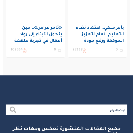
بأمر ملكي.. اعتماد نظام
«تاجر غراس».. حين
التعليم العام لتعزيز
يتحول الأبناء إلى رواد
الحوكمة ورفع جودة
أعمال في تجربة ملهمة
التعليم في المملكة
بنادي غراس الصيفي
109354
0
95338
0
بالجبيل
جميع المقالات المنشورة تعكس وجهات نظر