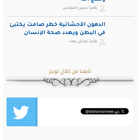
بقلم| نسرين السفياني
الدهون الأحشائية خطر صامت يختبئ
في البطن ويهدد صحة الإنسان
بقلم| كوتش مهند
تابعنا من خلال تويتر