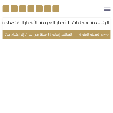
الرئيسية
محليات
الأخبار العربية
الأخبارالاقتصادية
في المدينة المنورة
التحالف: إصابة 11 مدنيًا في نجران إثر اعتداء حوثي استهدف الأعيان المدنية
أخر الأخبار |