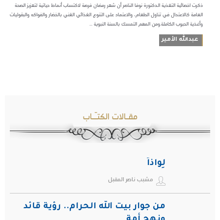
ذكرت اخصائية التغذية الدكتورة نوفا الناصر أن شهر رمضان فرصة لاكتساب أنماط حياتية لتعزيز الصحة
العامة كالاعتدال في تناول الطعام، والاعتماد على التنوع الغذائي الغني بالخضار والفواكه والبقوليات
وأغذية الحبوب الكاملة.ومن المهم التمسك بالسنة النبوية ...
عبدالله الأمير
مقـالات الكتـّـاب
لِواذاً
مشبب ناصر المقبل
من جوار بيت الله الحرام.. رؤية قائد
ونهج أمة