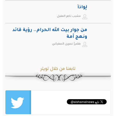
لِواذاً
مشبب ناصر المقبل
من جوار بيت الله الحرام.. رؤية قائد
ونهج أمة
بقلم| نسرين السفياني
تابعنا من خلال تويتر