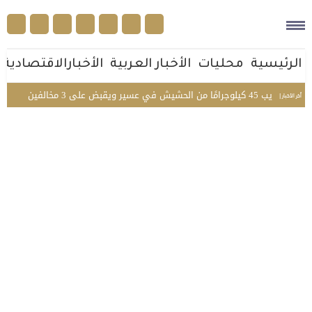
الرئيسية
محليات
الأخبار العربية
الأخبارالاقتصادية
 في عسير ويقبض على 3 مخالفين
من وصية الأمير سلطان إ
أخر الأخبار |