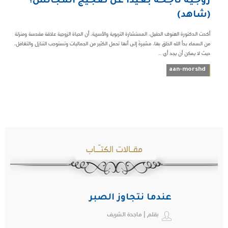
زوجية ناجحة بعيداً عن ضجيج المجالس؟
(شاهد)
أكدت الدكتورة الهنوف الحقيل، المستشارة التربوية والأسرية، أن الحياة الزوجية علاقة مقدسة ومنزلة
من السماء بدأ الله الخلق بها، مشيرةً إلى أنها تحمل الكثير من الجماليات وتستوجب التنازل والتغافل،
حيث لا يمكن أن يجد أي ...
aan-morshd
مقـالات الكتـّـاب
عندما نتجاوز الصبر
بقلم | ماجدة الشريف