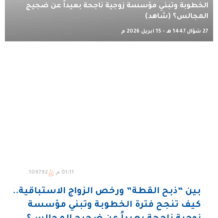
الخطوبة وتبني مؤسسة زوجية ناجحة بعيداً عن ضجيج
المجالس؟ (شاهد)
27 شوّال 1447 هـ - 15 أبريل 2026 م
01:11 م
109792
بين “ذبح القطة” ورخص الزواج الاستباقية..
كيف تنجح فترة الخطوبة وتبني مؤسسة