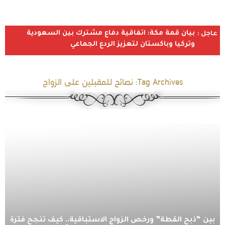
بيان قمة مكة: اتفاقية دفاع مشترك بين السعودية
عاجل :
وتركيا وباكستان لتعزيز الردع الجماعي
Tag Archives:
نصائح للمقبلين على الزواج
بين “ذبح القطة” ورخص الزواج الاستباقية.. كيف تنجح فترة