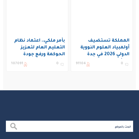
المملكة تستضيف
بأمر ملكي.. اعتماد نظام
أولمبياد العلوم النووية
التعليم العام لتعزيز
الدولي 2026 في جدة
الحوكمة ورفع جودة
بمشاركة 19 دولة
التعليم في المملكة
107091
0
91104
0