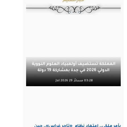
المملكة تستضيف أولمبياد العلوم النووية
الدولي 2026 في جدة بمشاركة 19 دولة
03:28 مساءً, 29 Jul 2026
بأمر ملكي.. اعتماد نظام
«تاجر غراس».. حين