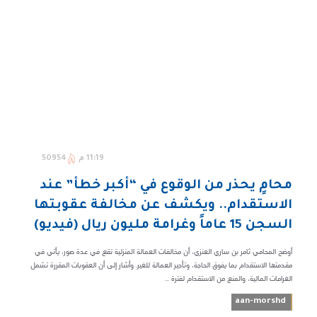
11:19 م
50954
محامٍ يحذر من الوقوع في “أكبر خطأ” عند
الاستقدام.. ويكشف عن مخالفة عقوبتها
السجن 15 عاماً وغرامة مليون ريال (فيديو)
أوضح المحامي ثامر بن ساري العنزي، أن مخالفات العمالة المنزلية تقع في عدة صور، يأتي في
مقدمتها الاستقدام بما يفوق الحاجة، وتأجير العمالة للغير. وأشار إلى أن العقوبات المقررة تشمل
الغرامات المالية، والمنع من الاستقدام لفترة ...
aan-morshd