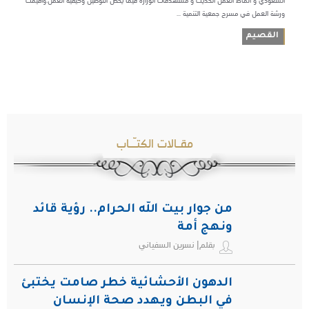
السعودي و أنماط آلعمل الحديث و مستهدفات الوزارة فيما يخص التوطين وكيفية العمل.وأقيمت
ورشة العمل في مسرح جمعية التنمية ...
القصيم
مقـالات الكتـّـاب
من جوار بيت الله الحرام.. رؤية قائد
ونهج أمة
بقلم| نسرين السفياني
الدهون الأحشائية خطر صامت يختبئ
في البطن ويهدد صحة الإنسان