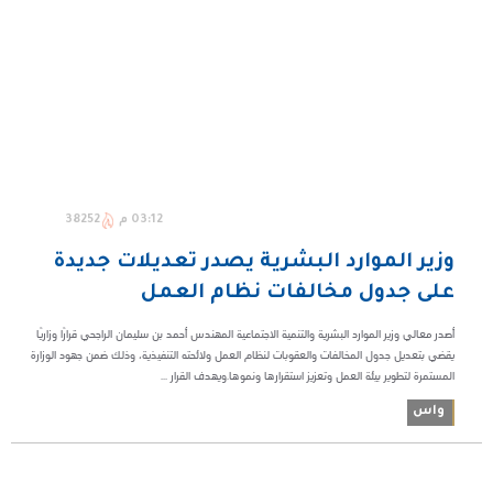
03:12 م
38252
وزير الموارد البشرية يصدر تعديلات جديدة
على جدول مخالفات نظام العمل
أصدر معالي وزير الموارد البشرية والتنمية الاجتماعية المهندس أحمد بن سليمان الراجحي قرارًا وزاريًا
يقضي بتعديل جدول المخالفات والعقوبات لنظام العمل ولائحته التنفيذية، وذلك ضمن جهود الوزارة
المستمرة لتطوير بيئة العمل وتعزيز استقرارها ونموها.ويهدف القرار ...
واس