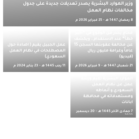
وزير الموارد البشرية يصدر تعديلات جديدة على جدول
مخالفات نظام العمل
8 رمضان 1447 هـ - 25 فبراير 2026 م
محامٍ يحذر من الوقوع في “أكبر
خطأ” عند الاستقدام.. ويكشف
عن مخالفة عقوبتها السجن 15
عمل الجبيل يقيم ( اضاءة حول
عاماً وغرامة مليون ريال
المصطلحات في نظام العمل
(فيديو)
السعودي)
21 شعبان 1447 هـ - 9 فبراير 2026 م
11 رجب 1445 هـ - 23 يناير 2024 م
الموارد البشرية تقيم ورشة
عمل عن نظام العمل
السعودي و أنماطه
ومستهدفاته في محافظة
ابانات
7 جمادى الآخر 1445 هـ - 20 ديسمبر
2023 م