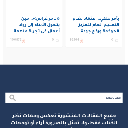
بأمر ملكي.. اعتماد نظام
«تاجر غراس».. حين
التعليم العام لتعزيز
يتحول الأبناء إلى رواد
الحوكمة ورفع جودة
أعمال في تجربة ملهمة
التعليم في المملكة
بنادي غراس الصيفي
106872
0
92564
0
بالجبيل
جميع المقالات المنشورة تعكس وجهات نظر
الكُتّاب فقط، ولا تمثل بالضرورة آراء أو توجهات