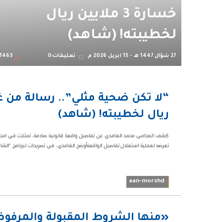
خسارة 3 ملايين ريال
لخطيبته! (شاهد)
27 شوّال 1447 هـ - 15 أبريل 2026 م
تعليقات:0
1463
02:01 م
31463
ريال لخطيبته! (شاهد)
تعرضه لعملية استغلال.تفاصيل الواقعةأوضح الغامدي، في تصريحات لبرنامج "الشار
aan-morshd
09:19 م
«منها الشروط المقبولة والمرفوض