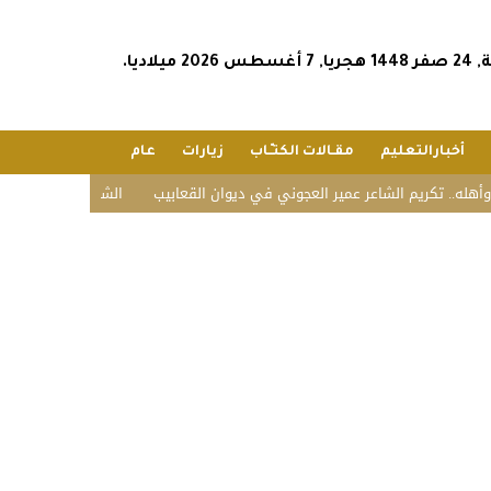
2026 ميلاديا.
أخبارالتعليم
مقـالات الكتـّـاب
زيارات
عام
 تكريم الشاعر عمير العجوني في ديوان القعابيب
الشؤون الإسلامية تستقبل ض