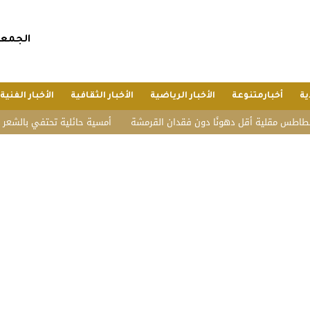
الجمعة, 24 صفر 1448 هجريا, 7 أغسطس 
ية
أخبارمتنوعة
الأخبار الرياضية
الأخبار الثقافية
الأخبار الفنية
 مقلية أقل دهونًا دون فقدان القرمشة
أمسية حائلية تحتفي بالشعر وأهله..