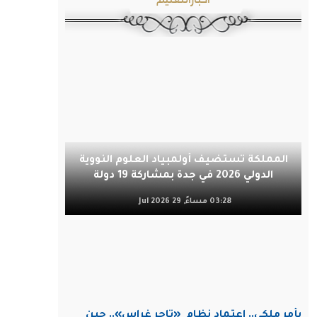
المملكة تستضيف أولمبياد العلوم النووية
الدولي 2026 في جدة بمشاركة 19 دولة
03:28 مساءً, 29 Jul 2026
بأمر ملكي.. اعتماد نظام
«تاجر غراس».. حين