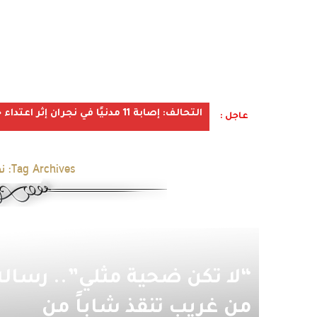
التحالف: إصابة 11 مدنيًا في نجران إثر اعتداء حوثي استهدف الأعيان المدنية
عاجل :
Tag Archives:
ن
“لا تكن ضحية مثلي”.. رسالة
من غريب تنقذ شاباً من