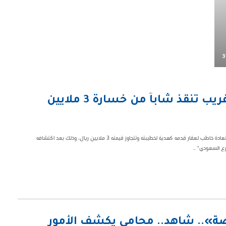
3
“لا تكن ضحية مثلي”.. رسالة من غريب تنقذ شاباً من خسارة 3 ملايين
كشف المحامي محمد الغامدي عن تفاصيل واقعة قانونية صادمة، تمثلت في استعادة خاطب لعقار قدمه كهدية لخطيبته وتتجاوز قيمته 3 ملايين ريال، وذلك بعد اكتشافه
ع السعودي" ...
ة».. شاهد.. محامي يكشف الأمور