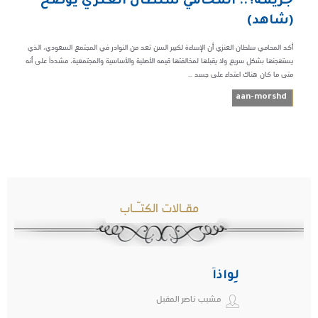
جريمة؟.. المحامي سلطان العنزي يوضح
(شاهد)
أكد المحامي سلطان العنزي أن الإساءة لكبير السن تعد من النوادر في المجتمع السعودي، الذي
يستهجنها بشكل سريع ولا يقبلها لمخالفتها قيمه الأصلية والأساسية والمجتمعية، مشدداً على أنه
متى ما كان هناك اعتداء على جسد ...
aan-morshd
مقـالات الكتـّـاب
لِواذاً
مشبب ناصر المقبل