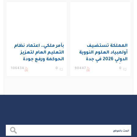
المملكة تستضيف
بأمر ملكي.. اعتماد نظام
أولمبياد العلوم النووية
التعليم العام لتعزيز
الدولي 2026 في جدة
الحوكمة ورفع جودة
بمشاركة 19 دولة
التعليم في المملكة
106434
0
90447
0