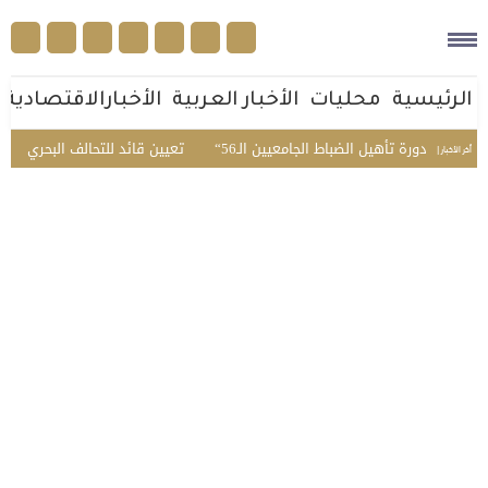
الرئيسية
محليات
الأخبار العربية
الأخبارالاقتصادية
دئي بدورة تأهيل الضباط الجامعيين الـ56
تعيين قائد للتحالف البحري الدفاع
أخر الأخبار |