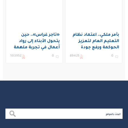
بأمر ملكي.. اعتماد نظام
«تاجر غراس».. حين
التعليم العام لتعزيز
يتحول الأبناء إلى رواد
الحوكمة ورفع جودة
أعمال في تجربة ملهمة
التعليم في المملكة
بنادي غراس الصيفي
103952
0
89425
0
بالجبيل