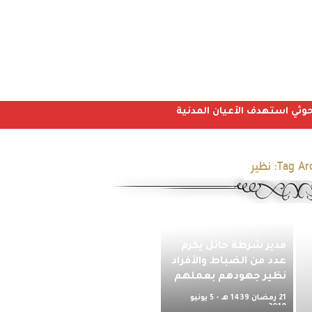
Tag Arc
نظير
مدير شرطة حائل يكرم
عدد من الضباط والأفراد
نظير جهودهم بعملهم
21 رمضان 1439 هـ - 5 يونيو
2018 م