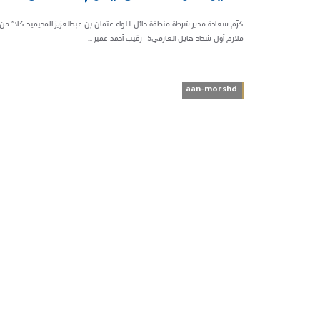
320620
ملازم أول شداد هايل العازمي٥- رقيب أحمد عمير ...
aan-morshd