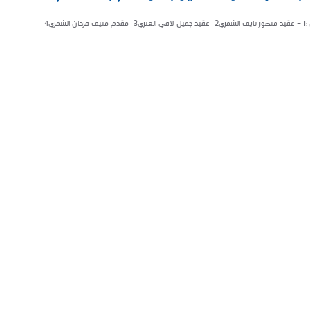
كرّم سعادة مدير شرطة منطقة حائل اللواء عثمان بن عبدالعزيز المحيميد كلا” من :١ – عقيد منصور نايف الشمري٢- عقيد جميل لافي العنزي٣- مقدم منيف فرحان الشمري٤-