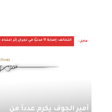
التحالف: إصابة 11 مدنيًا في نجران إثر اعتداء حوثي استهدف الأعيان المدنية
عاجل :
hives:
أمير الجوف يكرم عدداً من