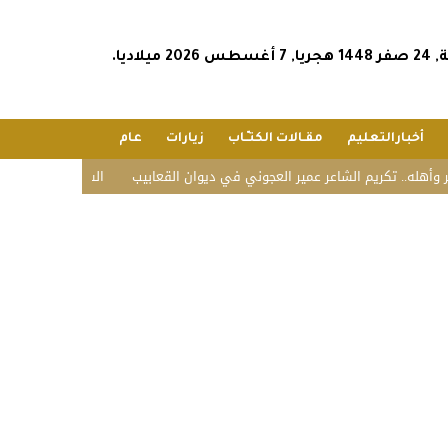
2026 ميلاديا.
أخبارالتعليم
مقـالات الكتـّـاب
زيارات
عام
. تكريم الشاعر عمير العجوني في ديوان القعابيب
الشؤون الإسلامية تستقبل 