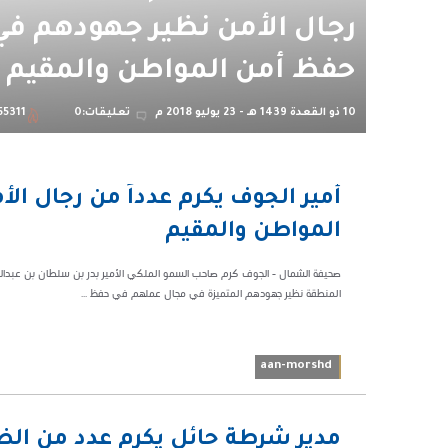
رجال الأمن نظير جهودهم في
حفظ أمن المواطن والمقيم
10 ذو القعدة 1439 هـ - 23 يوليو 2018 م
تعليقات:0
55311
07:37 م
أمير الجوف يكرم عدداً من رجال ا
155311
المواطن والمقيم
صحيفة الشمال - الجوف كرم صاحب السمو الملكي الأمير بدر بن سلطان بن عبدالعز
المنطقة نظير جهودهم المتميزة في مجال عملهم في حفظ ...
aan-morshd
09:59 ص
مدير شرطة حائل يكرم عدد من الض