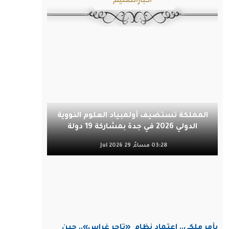
المملكة تستضيف أولمبياد العلوم النووية
الدولي 2026 في جدة بمشاركة 19 دولة
03:28 مساءً, 29 Jul 2026
بأمر ملكي.. اعتماد نظام
«تاجر غراس».. حين