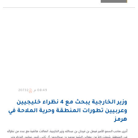
08:49 م
20732
وزير الخارجية يبحث مع 4 نظراء خليجيين
وعربيين تطورات المنطقة وحرية الملاحة في
هرمز
أجرى صاحب السمو الأمير فيصل بن فرحان بن عبدالله وزير الخارجية، اتصالات هاتفية مع عدد من نظرائه
في المنطقة، شملت كلاً من: معالي الشيخ محمد بن عبدالرحمن آل ثاني رئيس مجلس الوزراء وزير