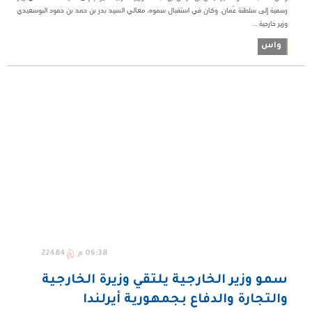
رسمية إلى سلطنة عُمان. وكان في استقبال سموه، معالي السيد بدر بن حمد بن حمود البوسعيدي
وزير خارجية ...
واس
06:38 م
22484
سمو وزير الخارجية يلتقي وزيرة الخارجية
والتجارة والدفاع بجمهورية أيرلندا