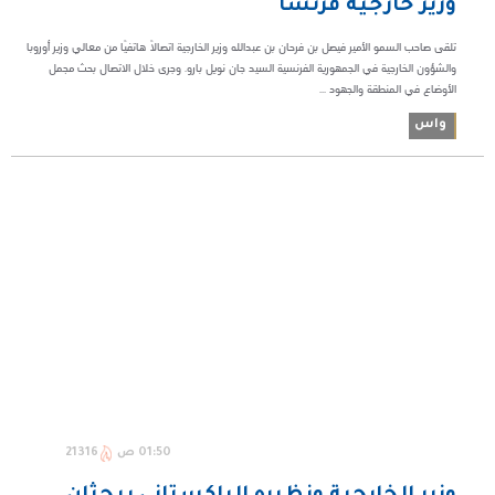
وزير خارجية فرنسا
تلقى صاحب السمو الأمير فيصل بن فرحان بن عبدالله وزير الخارجية اتصالًا هاتفيًا من معالي وزير أوروبا
والشؤون الخارجية في الجمهورية الفرنسية السيد جان نويل بارو. وجرى خلال الاتصال بحث مجمل
الأوضاع في المنطقة والجهود ...
واس
01:50 ص
21316