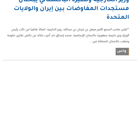
وزير الخارجية ونظيره الباكستاني يبحثان
مستجدات المفاوضات بين إيران والولايات
المتحدة
**تلقى صاحب السمو الأمير فيصل بن فرحان بن عبدالله، وزير الخارجية، اتصالًا هاتفيًا من نائب رئيس
الوزراء وزير خارجية جمهورية باكستان الإسلامية، محمد إسحاق دار، أعرب خلاله عن خالص تعازي حكومة
وشعب باكستان للمملكة في ...
واس