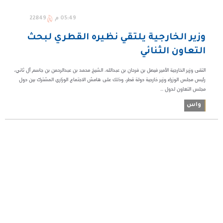
05:49 م
22849
وزير الخارجية يلتقي نظيره القطري لبحث
التعاون الثنائي
التقى وزير الخارجية الأمير فيصل بن فرحان بن عبدالله، الشيخ محمد بن عبدالرحمن بن جاسم آل ثاني،
رئيس مجلس الوزراء وزير خارجية دولة قطر، وذلك على هامش الاجتماع الوزاري المشترك بين دول
مجلس التعاون لدول ...
واس