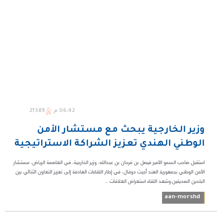
06:42 م
21389
وزير الخارجية يبحث مع مستشار الأمن
الوطني الهندي تعزيز الشراكة الاستراتيجية
استقبل صاحب السمو الأمير فيصل بن فرحان بن عبدالله، وزير الخارجية، في العاصمة الرياض، مستشار
الأمن الوطني بجمهورية الهند أجيت دوفال، في إطار اللقاءات الهادفة إلى تعزيز التعاون الثنائي بين
البلدين الصديقين.وشهد اللقاء استعراض العلاقات ...
aan-morshd