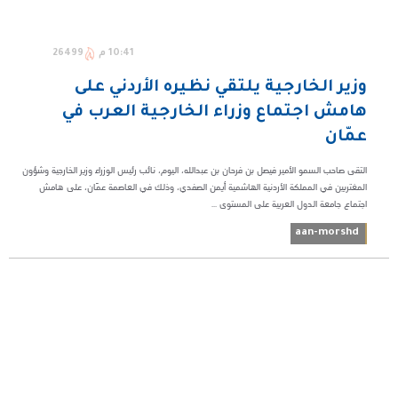
10:41 م
26499
وزير الخارجية يلتقي نظيره الأردني على
هامش اجتماع وزراء الخارجية العرب في
عمّان
التقى صاحب السمو الأمير فيصل بن فرحان بن عبدالله، اليوم، نائب رئيس الوزراء وزير الخارجية وشؤون
المغتربين في المملكة الأردنية الهاشمية أيمن الصفدي، وذلك في العاصمة عمّان، على هامش
اجتماع جامعة الدول العربية على المستوى ...
aan-morshd