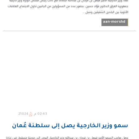
عقد وزير الخارجية الأمير فيصل بن فرحان بن عبدالله اجتماعاً مع نائب رئيس مجلس الوزراء وزير خارجية
جمهورية العراق الدكتور فؤاد حسين، بحضور عدد من المسؤولين من الجانبين.تناول الاجتماع العلاقات
الأخوية بين البلدين الشقيقين وسبل ...
aan-morshd
02:43 م
21024
سمو وزير الخارجية يصل إلى سلطنة عُمان
وصل صاحب السمو الأمير فيصل بن فرحان بن عبدالله وزير الخارجية، اليوم، إلى مدينة مسقط، في زيارة