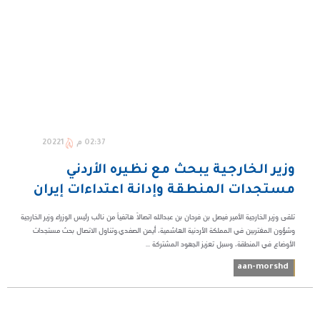
02:37 م
20221
وزير الخارجية يبحث مع نظيره الأردني
مستجدات المنطقة وإدانة اعتداءات إيران
تلقى وزير الخارجية الأمير فيصل بن فرحان بن عبدالله اتصالاً هاتفياً من نائب رئيس الوزراء وزير الخارجية
وشؤون المغتربين في المملكة الأردنية الهاشمية، أيمن الصفدي.وتناول الاتصال بحث مستجدات
الأوضاع في المنطقة، وسبل تعزيز الجهود المشتركة ...
aan-morshd