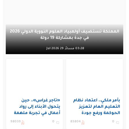
المملكة تستضيف أولمبياد العلوم النووية الدولي 2026
في جدة بمشاركة 19 دولة
03:28 مساءً, 29 Jul 2026
بأمر ملكي.. اعتماد نظام
«تاجر غراس».. حين
التعليم العام لتعزيز
يتحول الأبناء إلى رواد
الحوكمة ورفع جودة
أعمال في تجربة ملهمة
التعليم في المملكة
بنادي غراس الصيفي
98039
0
83804
0
بالجبيل