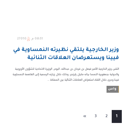
08:51 م
27010
وزير الخارجية يلتقي نظيرته النمساوية في
فيينا ويستعرضان العلاقات الثنائية
التقى وزير الخارجية الأمير فيصل بن فرحان بن عبدالله، اليوم، الوزيرة الاتحادية للشؤون الأوروبية
والدولية بجمهورية النمسا بياته ماينل رايزنجر، وذلك خلال زيارته الرسمية إلى العاصمة النمساوية
فيينا.وجرى خلال اللقاء استعراض العلاقات الثنائية بين المملكة ...
واس
»
3
2
1