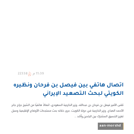
11:39 م
22338
اتصال هاتفي بين فيصل بن فرحان ونظيره
الكويتي لبحث التصعيد الإيراني
تلقى الأمير فيصل بن فرحان بن عبدالله، وزير الخارجية السعودي، اتصالًا هاتفيًا من الشيخ جراح جابر
الأحمد الصباح، وزير الخارجية في دولة الكويت، جرى خلاله بحث مستجدات الأوضاع الإقليمية وسبل
تعزيز التنسيق المشترك بين البلدين.وأكد ...
aan-morshd