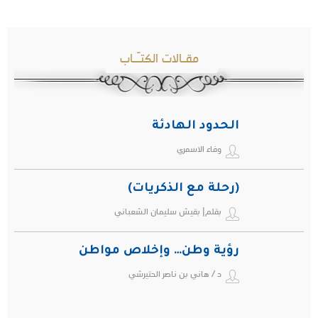
مقـالات الكتـّـاب
الحدود الهادئة
وفاء الاسمري
(رحلة مع الذكريات)
بقلم| بقيش سليمان الشعباني
رؤية وطن… وإخلاص مواطن
د / هاني بن ناصر الحتيرشي