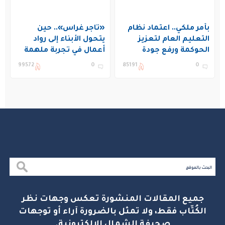
بأمر ملكي.. اعتماد نظام
«تاجر غراس».. حين
التعليم العام لتعزيز
يتحول الأبناء إلى رواد
الحوكمة ورفع جودة
أعمال في تجربة ملهمة
التعليم في المملكة
بنادي غراس الصيفي
99572
0
85191
0
بالجبيل
جميع المقالات المنشورة تعكس وجهات نظر
الكُتّاب فقط، ولا تمثل بالضرورة آراء أو توجهات
صحيفة الشمال الإلكترونية.