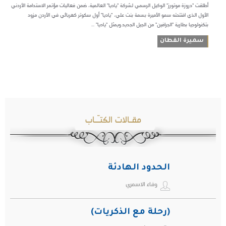
أطلقت "دروزة موتورز" الوكيل الرسمي لشركة "ياديا" العالمية، ضمن فعاليات مؤتمر الاستدامة الأردني
الأول الذي افتتحته سمو الأميرة بسمة بنت علي، "ياديا" أول سكوتر كهربائي في الأردن مزود
بتكنولوجيا بطارية "الجرافين" من الجيل الجديد.ويمثل "ياديا" ...
سميرة القطان
مقـالات الكتـّـاب
الحدود الهادئة
وفاء الاسمري
(رحلة مع الذكريات)