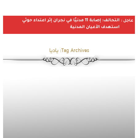
التحالف: إصابة 11 مدنيًا في نجران إثر اعتداء حوثي
عاجل :
استهدف الأعيان المدنية
Tag Archives:
ياديا