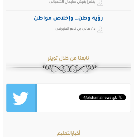
بقلم| بقيش سليمان الشعباني
رؤية وطن… وإخلاص مواطن
د / هاني بن ناصر الحتيرشي
تابعنا من خلال تويتر
أخبارالتعليم