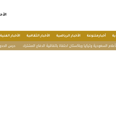
الأحد, 26 صفر 1448 هجريا, 9 
ية
أخبارمتنوعة
الأخبار الرياضية
الأخبار الثقافية
الأخبار الفنية
ية وتركيا وباكستان احتفاءً باتفاقية الدفاع المشترك
حرس الحدود: إحباط تهريب 16 كيلوجراما من الحشيش وأقراص 