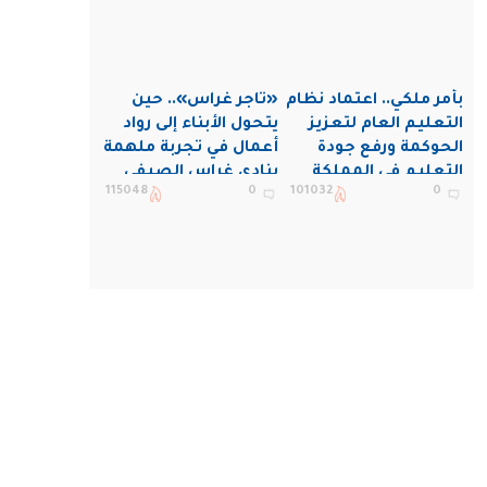
بأمر ملكي.. اعتماد نظام
«تاجر غراس».. حين
التعليم العام لتعزيز
يتحول الأبناء إلى رواد
الحوكمة ورفع جودة
أعمال في تجربة ملهمة
التعليم في المملكة
بنادي غراس الصيفي
115048
0
101032
0
بالجبيل