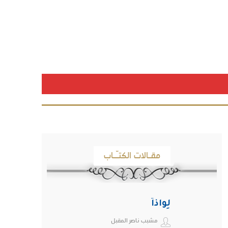
مقـالات الكتـّـاب
لِواذاً
مشبب ناصر المقبل