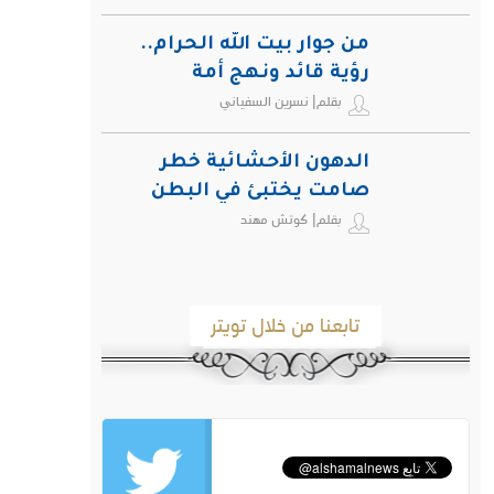
من جوار بيت الله الحرام..
رؤية قائد ونهج أمة
بقلم| نسرين السفياني
الدهون الأحشائية خطر
صامت يختبئ في البطن
بقلم| كوتش مهند
ويهدد صحة الإنسان
تابعنا من خلال تويتر