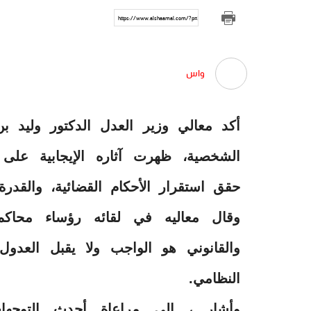
https://www.alshaamal.com/?p=219318
واس
أكد معالي وزير العدل الدكتور وليد ب
الشخصية، ظهرت آثاره الإيجابية على
حقق استقرار الأحكام القضائية، والقدرة 
وقال معاليه في لقائه رؤساء محاكم
والقانوني هو الواجب ولا يقبل العدول
النظامي.
وأشار ، إلى مراعاة أحدث التوجهات 