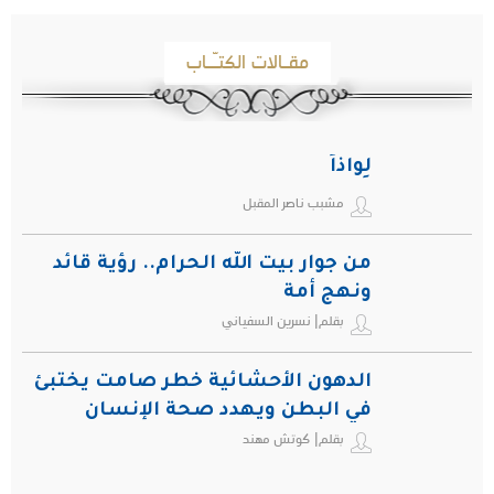
مقـالات الكتـّـاب
لِواذاً
مشبب ناصر المقبل
من جوار بيت الله الحرام.. رؤية قائد
ونهج أمة
بقلم| نسرين السفياني
الدهون الأحشائية خطر صامت يختبئ
في البطن ويهدد صحة الإنسان
بقلم| كوتش مهند