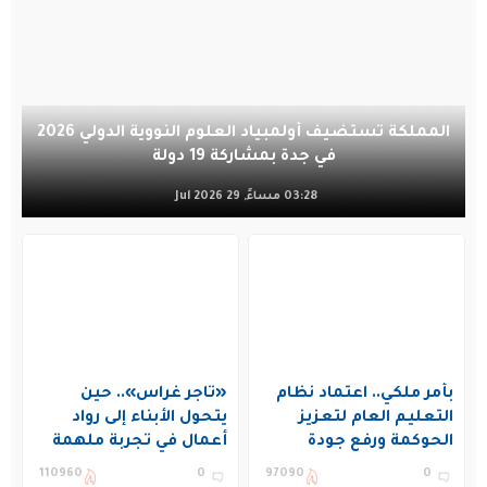
المملكة تستضيف أولمبياد العلوم النووية الدولي 2026
في جدة بمشاركة 19 دولة
03:28 مساءً, 29 Jul 2026
بأمر ملكي.. اعتماد نظام
«تاجر غراس».. حين
التعليم العام لتعزيز
يتحول الأبناء إلى رواد
الحوكمة ورفع جودة
أعمال في تجربة ملهمة
التعليم في المملكة
بنادي غراس الصيفي
110960
0
97090
0