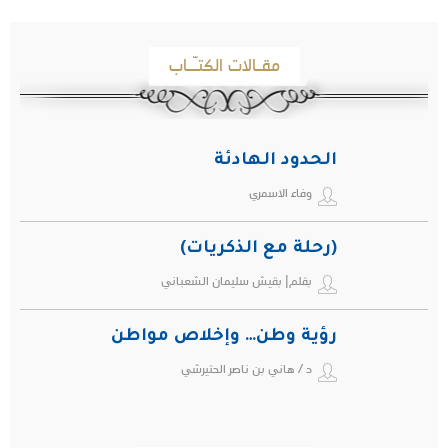
مقـالات الكتـّـاب
الحدود الهادئة
وفاء الاسمري
(رحلة مع الذكريات)
بقلم| بقيش سليمان الشعباني
رؤية وطن… وإخلاص مواطن
د / هاني بن ناصر الحتيرشي