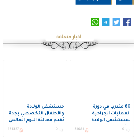
اخبار متعلقة
60 متدرب في دورة
مستشفى الولادة
العمليات الجراحية
والأطفال التخصصي بجدة
بمستشفى الولادة
يُقيم فعاليّة اليوم العالمي
والأطفال بالدمام
لسلامة المرضى تحت
131327
0
51684
0
شعار أمومة آمنة