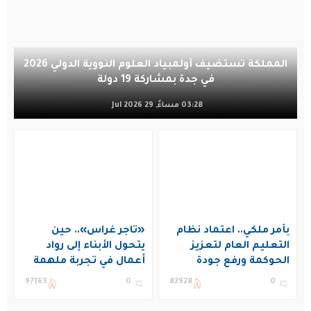
المملكة تستضيف أولمبياد العلوم النووية الدولي 2026
في جدة بمشاركة 19 دولة
03:28 مساءً, 29 Jul 2026
بأمر ملكي.. اعتماد نظام
«تاجر غراس».. حين
التعليم العام لتعزيز
يتحول الأبناء إلى رواد
الحوكمة ورفع جودة
أعمال في تجربة ملهمة
التعليم في المملكة
بنادي غراس الصيفي
97163
0
82928
0
بالجبيل