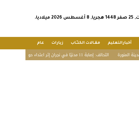
س 2026 ميلاديا.
أخبارالتعليم
مقـالات الكتـّـاب
زيارات
عام
التحالف: إصابة 11 مدنيًا في نجران إثر اعتداء حوثي استهدف الأعيان المدنية