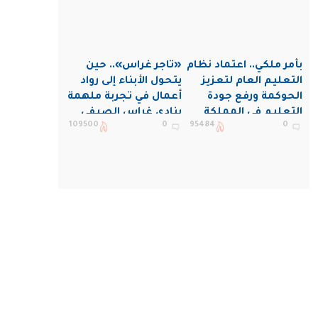
بأمر ملكي.. اعتماد نظام
«تاجر غراس».. حين
التعليم العام لتعزيز
يتحول الأبناء إلى رواد
الحوكمة ورفع جودة
أعمال في تجربة ملهمة
التعليم في المملكة
بنادي غراس الصيفي
109500
0
95484
0
بالجبيل