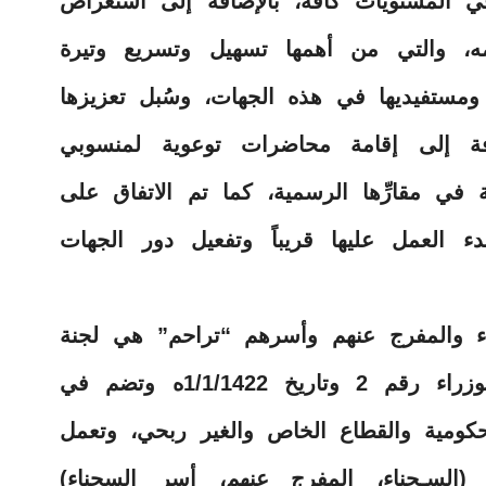
في المستويات كافة، بالإضافة إلى استعراض
مه، والتي من أهمها تسهيل وتسريع وتيرة
 ومستفيديها في هذه الجهات، وسُبل تعزيزها
افة إلى إقامة محاضرات توعوية لمنسوبي
 في مقارِّها الرسمية، كما تم الاتفاق على
ء العمل عليها قريباً وتفعيل دور الجهات
ناء والمفرج عنهم وأسرهم “تراحم” هي لجنة
وطنية أنشئت بموجب قرار مجلس الوزراء رقم 2 وتاريخ 1/1/1422ه وتضم في
ومية والقطاع الخاص والغير ربحي، وتعمل
(السـجناء، المفرج عنهم، أسر السجناء)