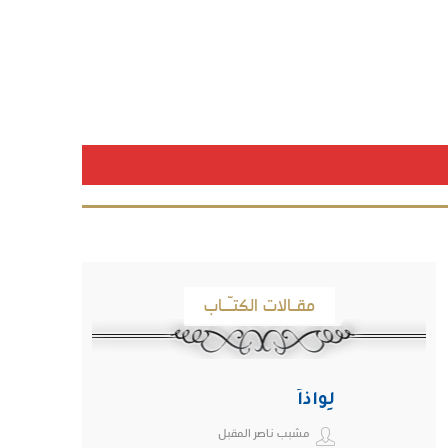
مقـالات الكتـّـاب
لِواذاً
مشبب ناصر المقبل