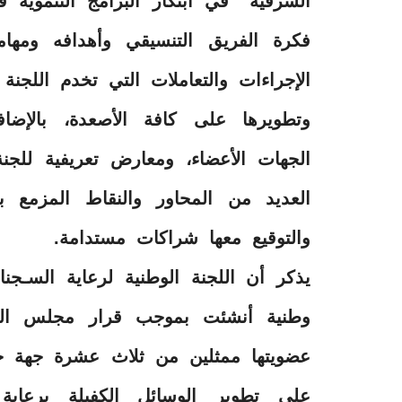
الشرقية” في ابتكار البرامج التنموية 
فكرة الفريق التنسيقي وأهدافه ومها
الإجراءات والتعاملات التي تخدم اللجنة
وتطويرها على كافة الأصعدة، بالإض
الجهات الأعضاء، ومعارض تعريفية للجنة
العديد من المحاور والنقاط المزمع بد
والتوقيع معها شراكات مستدامة.
يذكر أن اللجنة الوطنية لرعاية السـج
عضويتها ممثلين من ثلاث عشرة جهة حك
على تطوير الوسائل الكفيلة برعاية 