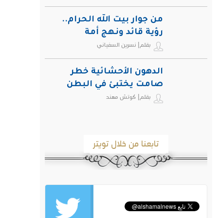
من جوار بيت الله الحرام..
رؤية قائد ونهج أمة
بقلم| نسرين السفياني
الدهون الأحشائية خطر
صامت يختبئ في البطن
بقلم| كوتش مهند
ويهدد صحة الإنسان
تابعنا من خلال تويتر