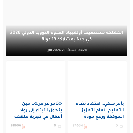
المملكة تستضيف أولمبياد العلوم النووية الدولي 2026
في جدة بمشاركة 19 دولة
03:28 مساءً, 29 Jul 2026
بأمر ملكي.. اعتماد نظام
«تاجر غراس».. حين
التعليم العام لتعزيز
يتحول الأبناء إلى رواد
الحوكمة ورفع جودة
أعمال في تجربة ملهمة
التعليم في المملكة
بنادي غراس الصيفي
98696
0
84534
0
بالجبيل