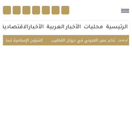
الرئيسية
محليات
الأخبار العربية
الأخبارالاقتصادية
يم الشاعر عمير العجوني في ديوان القعابيب
الشؤون الإسلامية تستقبل ضيوف 
أخر الأخبار |