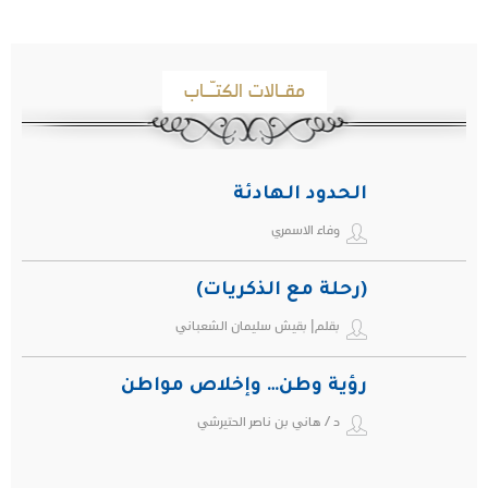
مقـالات الكتـّـاب
الحدود الهادئة
وفاء الاسمري
(رحلة مع الذكريات)
بقلم| بقيش سليمان الشعباني
رؤية وطن… وإخلاص مواطن
د / هاني بن ناصر الحتيرشي