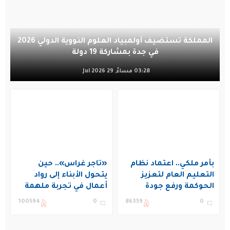
المملكة تستضيف أولمبياد العلوم النووية الدولي 2026
في جدة بمشاركة 19 دولة
03:28 مساءً, 29 Jul 2026
بأمر ملكي.. اعتماد نظام
«تاجر غراس».. حين
التعليم العام لتعزيز
يتحول الأبناء إلى رواد
الحوكمة ورفع جودة
أعمال في تجربة ملهمة
التعليم في المملكة
بنادي غراس الصيفي
100594
0
86359
0
بالجبيل