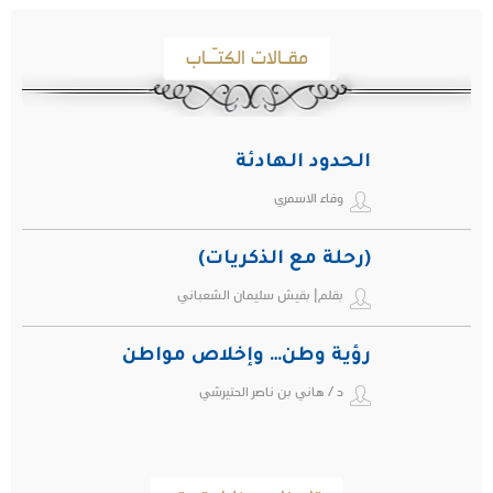
مقـالات الكتـّـاب
الحدود الهادئة
وفاء الاسمري
(رحلة مع الذكريات)
بقلم| بقيش سليمان الشعباني
رؤية وطن… وإخلاص مواطن
د / هاني بن ناصر الحتيرشي