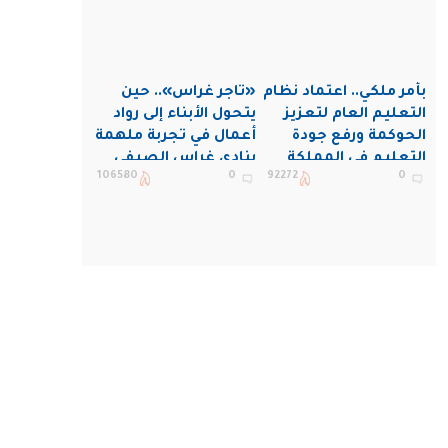
بأمر ملكي.. اعتماد نظام
«تاجر غراس».. حين
التعليم العام لتعزيز
يتحول الأبناء إلى رواد
الحوكمة ورفع جودة
أعمال في تجربة ملهمة
التعليم في المملكة
بنادي غراس الصيفي
106580
0
92272
0
بالجبيل