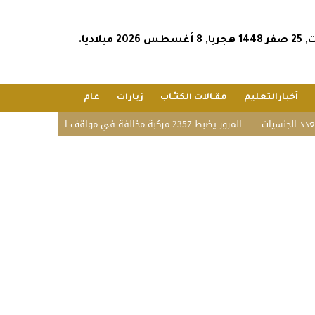
س 2026 ميلاديا.
أخبارالتعليم
مقـالات الكتـّـاب
زيارات
عام
ات
المرور يضبط 2357 مركبة مخالفة في مواقف الأشخاص ذوي الإعاقة بمختلف مناطق المملكة