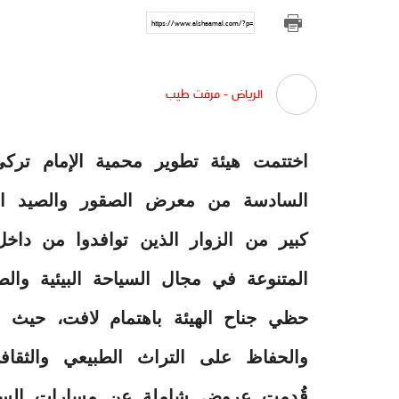
https://www.alshaamal.com/?p=273198
الرياض - مرفت طيب
اختتمت هيئة تطوير محمية الإمام تركي
كبير من الزوار الذين توافدوا من داخل
المتنوعة في مجال السياحة البيئية والص
حظي جناح الهيئة باهتمام لافت، حيث تم 
والحفاظ على التراث الطبيعي والثق
قُدمت عروض شاملة عن مسارات السياح