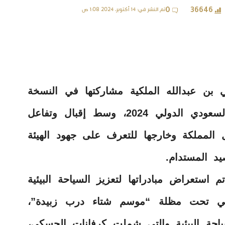
تم النشر في: 14 أكتوبر، 2024 1:08 ص
0
36646
 بن عبدالله الملكية مشاركتها في النسخة
السادسة من معرض الصقور والصيد السعودي الدولي 2024، وسط إقبال وتفاعل
 المملكة وخارجها للتعرف على جهود الهيئة
يد المستدام.
استعراض مبادراتها لتعزيز السياحة البيئية
افي تحت مظلة “موسم شتاء درب زبيدة”،
ة البيئية والتي شملت كرفانات الحسكي،