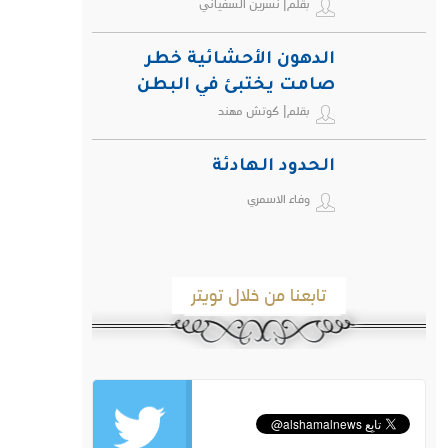
بقلم| نسرين السفياني
الدهون الأحشائية خطر
صامت يختبئ في البطن
بقلم| كوتش مهند
ويهدد صحة الإنسان
الحدود الهادئة
وفاء الاسمري
تابعنا من خلال تويتر