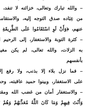
– والله تبارك وتعالى، خزائنه لا تنفد، 
من عِبَاده صدق التوجه إليه، والاستقامة
عنهم، ﴿وَأَنْ لَوِ اسْتَقَامُوا عَلَى الطَّرِيقَةِ لاس
– كثرة التوبة والاستغفار، إلى الرحيم 
به الزلات، والله تعالى، لم يكن مغي
بأنفسهم
– فما نزل بلاء إلا بذنب، ولا رفع إلا
على الاستغفار، وبينوا حميد عاقبته، و
– والاستغفار أمان من غضب الله ومقته، وسخطه
وَأَنْتَ فِيهِمْ وَمَا كَانَ اللَّهُ مُعَذِّبَهُمْ وَهُمْ 