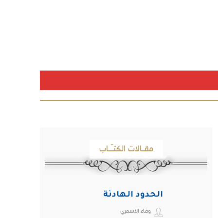
مقـالات الكتـّـاب
الحدود الهادئة
وفاء الاسمري