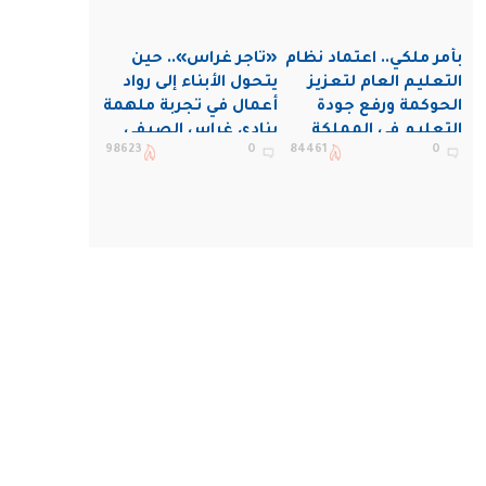
بأمر ملكي.. اعتماد نظام
«تاجر غراس».. حين
التعليم العام لتعزيز
يتحول الأبناء إلى رواد
الحوكمة ورفع جودة
أعمال في تجربة ملهمة
التعليم في المملكة
بنادي غراس الصيفي
98623
0
84461
0
بالجبيل