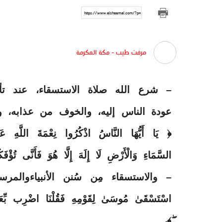
https://www.alshaamal.com/?p=278194
مرفت طيب - مكة المكرمة
– شرع الله صلاة الاستسقاء، عند ت
عودة الناس إليه، والخوف من عذابه، و
﴿ يَا أَيُّهَا النَّاسُ اذْكُرُوا نِعْمَةَ اللَّهِ عَ
السَّمَاءِ وَالْأَرْضِ لَا إِلَهَ إِلَّا هُوَ فَأَنَّى تُؤْفَ
– والاستسقاء مِن سُنن الأنبياءوالمرس
اسْتَسْقَىٰ مُوسَىٰ لِقَوْمِهِ فَقُلْنَا اضْرِب بِّعَصَ
ۖ﴾،