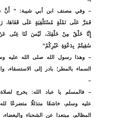
– وفي مصنف ابن أبي شيبة: ” أَنَّ سُلَيْمَانَ 
فَمَرَّ عَلَى نَمْلَةٍ مُسْتَلْقِيَةٍ عَلَى قَفَاهَا، رَا
إِنَّا خَلْقٌ مِنْ خَلْقِكَ، لَيْسَ لَنَا غِنًى عَنْ
سُقِيتُمْ بِدَعْوَةِ غَيْرِكُمْ”
– وهذا رسول الله صلى الله عليه وسل
السماء بالمطر؛ بادر إلى الاستسقاء، وا
–
– فالمسلم يا عباد الله: يخرج لصلاة
عليه وسلم، خاشعًا متذللًا متضرعًا لل
المظالم، مبتعدا عن الشحناء والبغضاء، ي