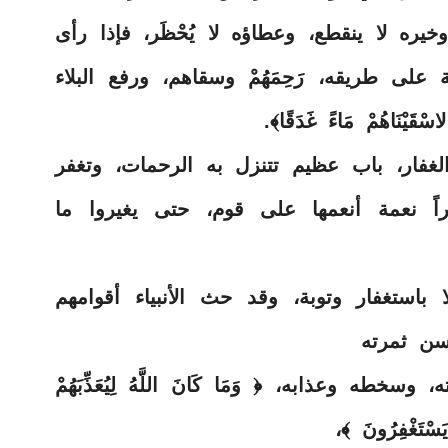
وخيره لا ينقطع، وعطاؤه لا يُحْظَر، فإذا رأى
 على طريقه، رَحِمَهُمْ وسقاهم، ورفع البلاء
ْقَيْنَاهُمْ مَاءً غَدَقًا﴾.
الغفار، باب عظيم تتنزل به الرحمات، وتغفر
راً نعمة أنعمها على قوم، حتى يغيروا ما
 باستغفار وتوبة، وقد حث الأنبياء أقوامهم
حسن ثمرته
 وعذابه، ﴿ وَمَا كَانَ اللَّهُ لِيُعَذِّبَهُمْ
يَسْتَغْفِرُونَ ﴾،