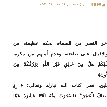
تم النشر في: 28 نوفمبر، 2024 6:22 م
0
91396
أخر القطر من السماء، لحكم عظيمة، من
الإقبال على طاعته، وعدم أمنهم من مكره،
لَيْكُمْ هَلْ مِنْ خَالِقٍ غَيْرُ اللَّهِ يَرْزُقُكُمْ مِنَ
كُونَ﴾
لين، ففي كتاب الله تبارك وتعالى: ﴿ إِذِ
اكَ الْحَجَرَ ۖ فَانفَجَرَتْ مِنْهُ اثْنَتَا عَشْرَةَ عَيْنًا