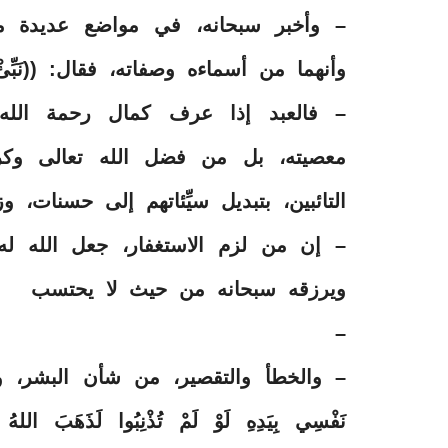
– وأخبر سبحانه، في مواضع عديدة م
وأنهما من أسماءه وصفاته، فقال: ((نَبِّئْ عِبَادِ
– فالعبد إذا عرف كمال رحمة الله
معصيته، بل من فضل الله تعالى وكر
التائبين، بتبديل سيِّئاتهم إلى حسنات، و
– إن من لزم الاستغفار، جعل الله 
ويرزقه سبحانه من حيث لا يحتسب
–
– والخطأ والتقصير، من شأن البشر، والنبي صَ
نَفْسِي بِيَدِهِ لَوْ لَمْ تُذْنِبُوا لَذَهَبَ اللهُ بِ