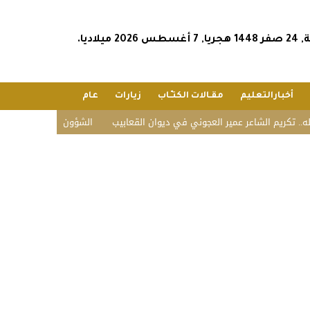
2026 ميلاديا.
أخبارالتعليم
مقـالات الكتـّـاب
زيارات
عام
لشاعر عمير العجوني في ديوان القعابيب
الشؤون الإسلامية تستقبل ضيوف الدف