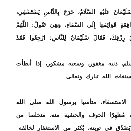
عَلَيْهِ السَّلَامُ، خَرَجَ بِالنَّاسِ يَسْتَسْقِي،
فِعَةٍ قَوَائِمَهَا إِلَى السَّمَاءِ، وَهِيَ تَقُولُ: اللَّهُمَّ
 رِزْقِكَ، فَقَالَ سُلَيْمَانُ لِلنَّاسِ: ارْجِعُوا فَقَدْ
م، ذنبه مغفور، وسعيه مشكور، إذا أبطأت
ستغاث الله تبارك وتعالى
 الاستسقاء، متأسيا برسول الله صلى الله
ه، مُظهِرًا الخوف والخشية منه، متخلصا من
َصْدُق في توبته، يُكثر من الاستغفار لخالقه