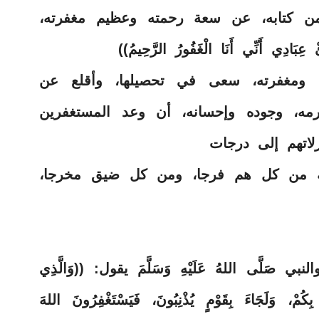
ن كتابه، عن سعة رحمته وعظيم مغفرته،
ي أَنِّي أَنَا الْغَفُورُ الرَّحِيمُ))
 ومغفرته، سعى في تحصيلها، وأقلع عن
مه، وجوده وإحسانه، أن وعد المستغفرين
زلاتهم إلى درجات
له من كل هم فرجا، ومن كل ضيق مخرجا،
لَّى اللهُ عَلَيْهِ وَسَلَّمَ يقول: ((وَالَّذِي
كُمْ، وَلَجَاءَ بِقَوْمٍ يُذْنِبُونَ، فَيَسْتَغْفِرُونَ اللهَ