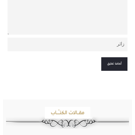
مقـالات الكتـّـاب