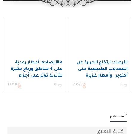
الأرصاد: ارتفاع الحرارة عن
«الأرصاد»: أمطار رعدية
المعدلات الطبيعية حتى
على 4 مناطق ورياح مثيرة
أكتوبر.. وأمطار غزيرة
للأتربة تؤثر على أجزاء
متوقعة على معظم
واسعة من المملكة
19710
0
23579
0
المناطق
أضف تعليق