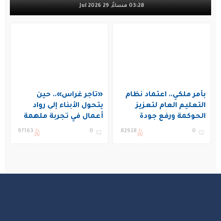
03:28 مساءً, 29 Jul 2026
بأمر ملكي.. اعتماد نظام
«تاجر غراس».. حين
التعليم العام لتعزيز
يتحول الأبناء إلى رواد
الحوكمة ورفع جودة
أعمال في تجربة ملهمة
التعليم في المملكة
بنادي غراس الصيفي
97163
0
82928
0
بالجبيل