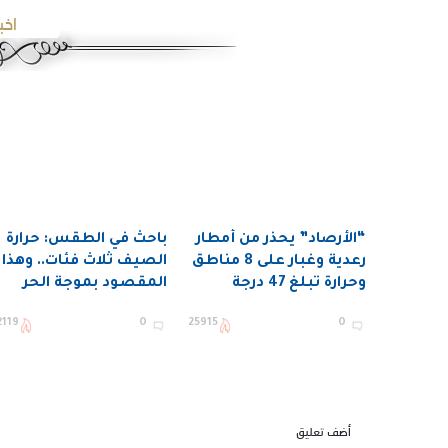
اخب
“الأرصاد” يحذّر من أمطار
باحث في الطقس: حرارة
رعدية وغبار على 8 مناطق
الصيف ثلاث فئات.. وهذا
وحرارة تبلغ 47 درجة
المقصود بموجة الحر
2119
0
25915
0
أضف تعليق