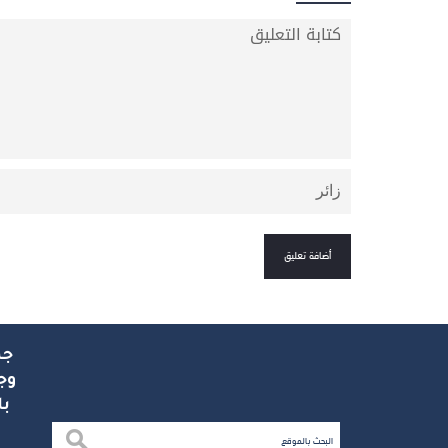
جم
وج
با