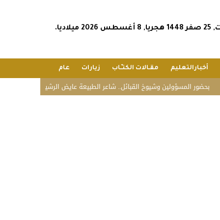
س 2026 ميلاديا.
أخبارالتعليم
مقـالات الكتـّـاب
زيارات
عام
المسؤولين وشيوخ القبائل.. شاعر الطبيعة عايض الرشيدي يحتفل بزواج نجله محمد 