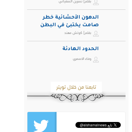
بقلم| نسرين السفياني
الدهون الأحشائية خطر
صامت يختبئ في البطن
بقلم| كوتش مهند
ويهدد صحة الإنسان
الحدود الهادئة
وفاء الاسمري
تابعنا من خلال تويتر