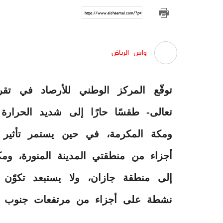
https://www.alshaamal.com/?p=297792
واس- الرياض
توقّع المركز الوطني للأرصاد في تق
تعالى- طقسًا حارًا إلى شديد الحرار
ومكة المكرمة، في حين يستمر تأثير ال
أجزاء من منطقتي المدينة المنورة، و
إلى منطقة جازان، ولا يستبعد تكوّن
نشطة على أجزاء من مرتفعات جنوب غ