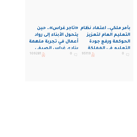
بأمر ملكي.. اعتماد نظام
«تاجر غراس».. حين
التعليم العام لتعزيز
يتحول الأبناء إلى رواد
الحوكمة ورفع جودة
أعمال في تجربة ملهمة
التعليم في المملكة
بنادي غراس الصيفي
109281
0
95119
0
بالجبيل