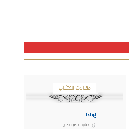
مقـالات الكتـّـاب
لِواذاً
مشبب ناصر المقبل