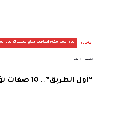
بيان قمة مكة: اتفاقية دفاع مشترك بين الس
عاجل :
الرئيسية
←
عام
“أول الطريق”.. 10 صفات تؤكد أنك أصبحت شخصًا ناضجًا