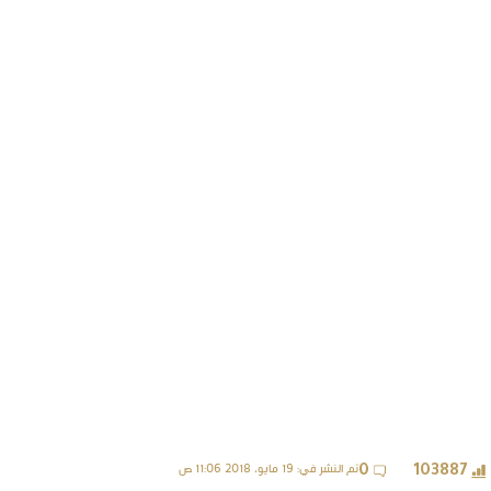
تم النشر في: 19 مايو، 2018 11:06 ص
0
103887