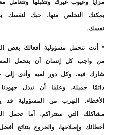
مزايا وعيوب غيرك وتتقبلها وتتعامل م
يمكنك التخلص منها. حبك لنفسك يعن
نفسك.
* أنت تتحمل مسؤولية أفعالك بغض الن
من واجب كل إنسان أن يتحمل المس
شارك فيه، وكل دور لعبه وأدى إلى حدو
دائمًا جميلة، وعلينا أن نبذل جهود
الأخطاء. التهرب من المسؤولية قد يج
مشاكلك التي ستتراكم. أما تحمل ا
أخطائك وإصلاحها، والخروج بنتائج أفضل