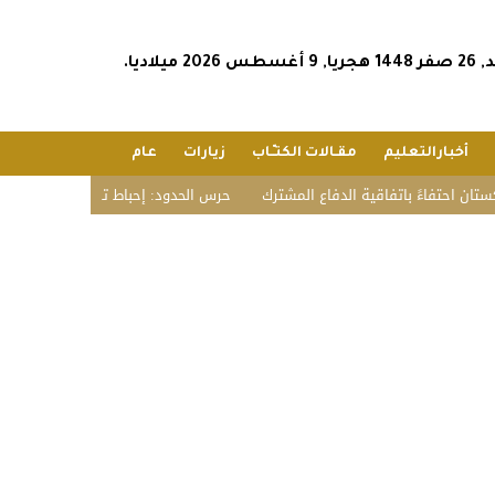
أغسطس 2026 ميلاديا.
أخبارالتعليم
مقـالات الكتـّـاب
زيارات
عام
 باتفاقية الدفاع المشترك
حرس الحدود: إحباط تهريب 16 كيلوجراما من الحشيش وأقراص مخدرة بجازان