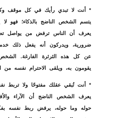
* أنت لا تبدي رأيك في كل موقف و
يتسم الشخص الناضج بالذكاء؛ فهو ل
يعرف أن الناس ترفض من يواصل تصحي
ضرورية، ويدركون أنه يفعل ذلك خدم
عن كل هذه الثرثرة الفارغة. الشخص 
يقومون به، ويلقى الاحترام نفسه من ا
* أنت تُبقي عقلك مفتوحًا ولا تربط نف
يعرف الشخص الناضج أن الآراء والأف
حوله وما حوله، يرفض ربط نفسه بفكر