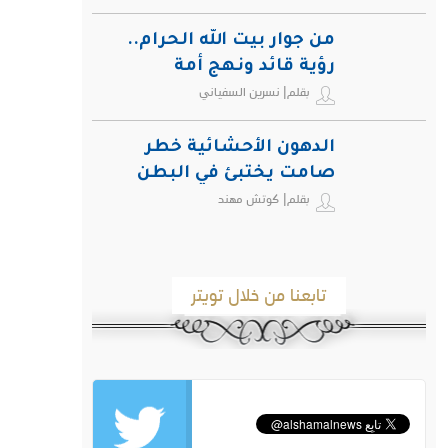
من جوار بيت الله الحرام..
رؤية قائد ونهج أمة
بقلم| نسرين السفياني
الدهون الأحشائية خطر
صامت يختبئ في البطن
بقلم| كوتش مهند
ويهدد صحة الإنسان
تابعنا من خلال تويتر