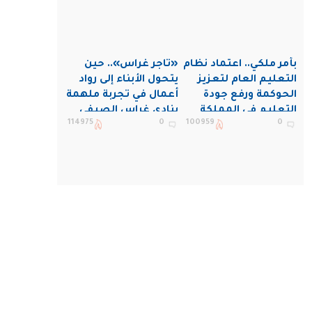
بأمر ملكي.. اعتماد نظام
«تاجر غراس».. حين
التعليم العام لتعزيز
يتحول الأبناء إلى رواد
الحوكمة ورفع جودة
أعمال في تجربة ملهمة
التعليم في المملكة
بنادي غراس الصيفي
114975
0
100959
0
بالجبيل