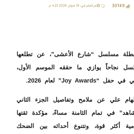
تم النشر في: 18 فبراير، 2026 4:23 م
0
30149
 بطلة مسلسل “شارع الأعشى”، عن تطلعها
لسل نجاحاً يوازي ما حققه الموسم الأول،
Joy A” لعام 2026.
ربية FM، كشفت إلهام علي عن ملامح وتفاصيل الجزء الثاني
د” في تمام الثامنة مساءً، مؤكدة ثقتها
ية أكثر قوة، وتتنوع أحداثه بين الضحك