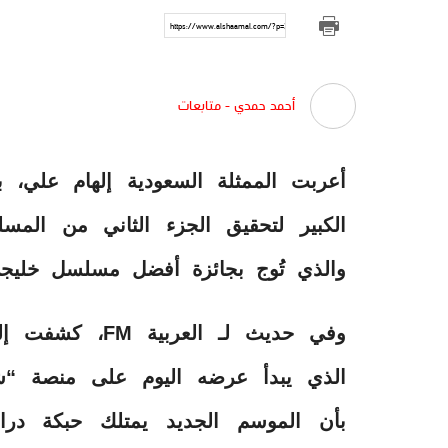
https://www.alshaamal.com/?p=308508
أحمد حمدي - متابعات
أعربت الممثلة السعودية إلهام علي،
الكبير لتحقيق الجزء الثاني من المس
والذي تُوج بجائزة أفضل مسلسل خليجي في حفل “wards
وفي حديث لـ الع
الذي يبدأ عرضه اليوم على منصة “شاه
بأن الموسم الجديد يمتلك حبكة درام