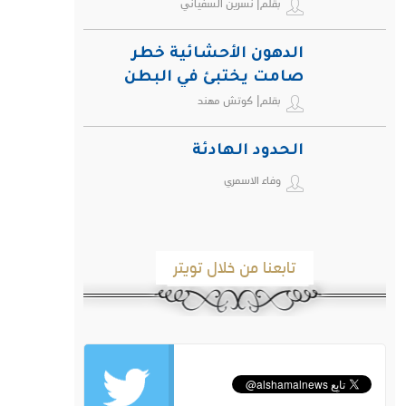
بقلم| نسرين السفياني
الدهون الأحشائية خطر
صامت يختبئ في البطن
بقلم| كوتش مهند
ويهدد صحة الإنسان
الحدود الهادئة
وفاء الاسمري
تابعنا من خلال تويتر