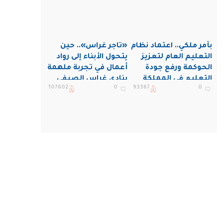
بأمر ملكي.. اعتماد نظام
«تاجر غراس».. حين
التعليم العام لتعزيز
يتحول الأبناء إلى رواد
الحوكمة ورفع جودة
أعمال في تجربة ملهمة
التعليم في المملكة
بنادي غراس الصيفي
107602
0
93367
0
بالجبيل