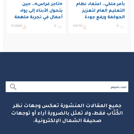
بأمر ملكي.. اعتماد نظام
«تاجر غراس».. حين
التعليم العام لتعزيز
يتحول الأبناء إلى رواد
الحوكمة ورفع جودة
أعمال في تجربة ملهمة
التعليم في المملكة
بنادي غراس الصيفي
113880
0
99791
0
بالجبيل
جميع المقالات المنشورة تعكس وجهات نظر
الكُتّاب فقط، ولا تمثل بالضرورة آراء أو توجهات
صحيفة الشمال الإلكترونية.