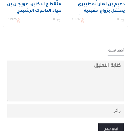
دهيم بن نهار المظيبري
منقطع النظير.. عويجان بن
يحتفل بزواج حفيديه
عياد الداموك الرشيدي
المهندس بدر والملازم أول
وأبنائه يحتفلون بزواج
52925
0
38617
0
تركي في قصر المعالي
ابنهم “فهد” في حائل
كبيتال
أضف تعليق