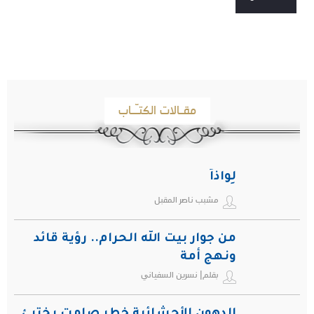
مقـالات الكتـّـاب
لِواذاً
مشبب ناصر المقبل
من جوار بيت الله الحرام.. رؤية قائد
ونهج أمة
بقلم| نسرين السفياني