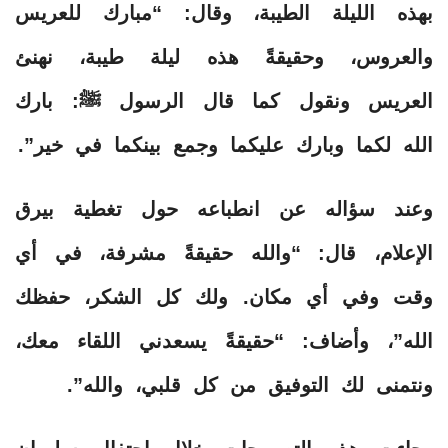
بهذه الليلة الطيبة، وقال: “مبارك للعريس
والعروس، وحقيقةً هذه ليلة طيبة، نهنئ
العريس ونقول كما قال الرسول ﷺ: بارك
الله لكما وبارك عليكما وجمع بينكما في خير”.
وعند سؤاله عن انطباعه حول تغطية بيرق
الإعلام، قال: “والله حقيقةً مشرفة، في أي
وقت وفي أي مكان. ولك كل الشكر، حفظك
الله”، وأضاف: “حقيقةً يسعدني اللقاء معك،
ونتمنى لك التوفيق من كل قلبي، والله”.