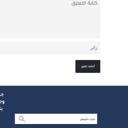
جم
وج
با