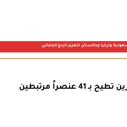
عودية وتركيا وباكستان لتعزيز الردع الجماعي
ضربة أمنية استباقية.. البحرين تطيح بـ 41 عنصراً مرتبطين