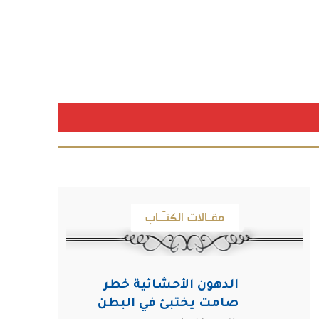
مقـالات الكتـّـاب
الدهون الأحشائية خطر
صامت يختبئ في البطن