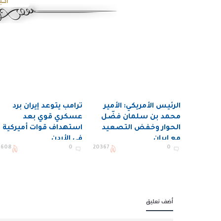
اخب
الرئيس الأمريكي: الأمير
ترامب يتوعد إيران برد
محمد بن سلمان فضّل
عسكري قوي بعد
الحوار وخفض التصعيد
استهداف قوات أميركية
مع إيران
في الأردن
1608
0
20367
0
أضف تعليق