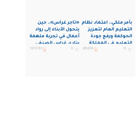
بأمر ملكي.. اعتماد نظام
«تاجر غراس».. حين
التعليم العام لتعزيز
يتحول الأبناء إلى رواد
الحوكمة ورفع جودة
أعمال في تجربة ملهمة
التعليم في المملكة
بنادي غراس الصيفي
103733
0
89206
0
بالجبيل