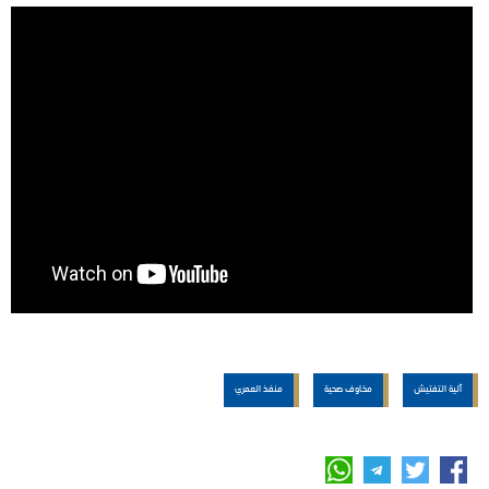
آلية التفتيش
مخاوف صحية
منفذ العمري