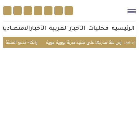
الرئيسية
محليات
الأخبار العربية
الأخبارالاقتصادية
تستعرض علنًا قدرتها على تنفيذ ضربة نووية جوية
«زاتكا» تدعو المنشآت لتقديم ن
أخر الأخبار |