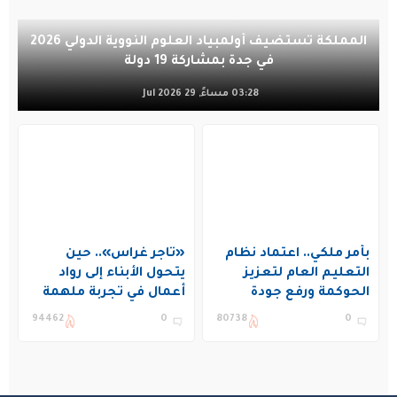
المملكة تستضيف أولمبياد العلوم النووية الدولي 2026
في جدة بمشاركة 19 دولة
03:28 مساءً, 29 Jul 2026
بأمر ملكي.. اعتماد نظام
«تاجر غراس».. حين
التعليم العام لتعزيز
يتحول الأبناء إلى رواد
الحوكمة ورفع جودة
أعمال في تجربة ملهمة
التعليم في المملكة
بنادي غراس الصيفي
94462
0
80738
0
بالجبيل