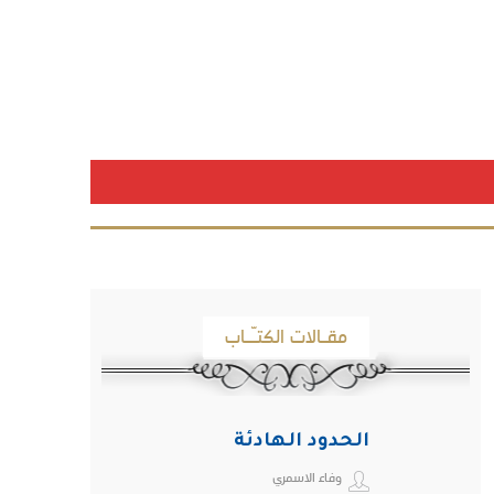
مقـالات الكتـّـاب
الحدود الهادئة
وفاء الاسمري