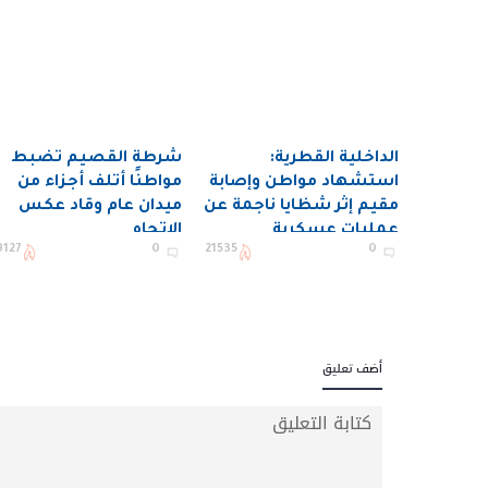
الداخلية القطرية:
شرطة القصيم تضبط
استشهاد مواطن وإصابة
مواطنًا أتلف أجزاء من
مقيم إثر شظايا ناجمة عن
ميدان عام وقاد عكس
عمليات عسكرية
الاتجاه
9127
0
21535
0
أضف تعليق