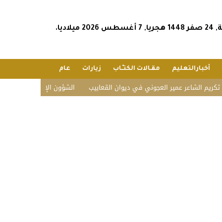
2026 ميلاديا.
أخبارالتعليم
مقـالات الكتـّـاب
زيارات
عام
اعر عمير العجوني في ديوان القعابيب
الشؤون الإسلامية تستقبل ضيوف الدفع