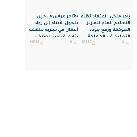
بأمر ملكي.. اعتماد نظام
«تاجر غراس».. حين
التعليم العام لتعزيز
يتحول الأبناء إلى رواد
الحوكمة ورفع جودة
أعمال في تجربة ملهمة
التعليم في المملكة
بنادي غراس الصيفي
99718
0
85337
0
بالجبيل