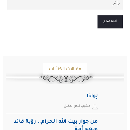
مقـالات الكتـّـاب
لِواذاً
مشبب ناصر المقبل
من جوار بيت الله الحرام.. رؤية قائد
ونهج أمة