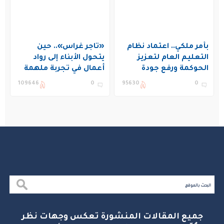
بأمر ملكي.. اعتماد نظام
«تاجر غراس».. حين
التعليم العام لتعزيز
يتحول الأبناء إلى رواد
الحوكمة ورفع جودة
أعمال في تجربة ملهمة
التعليم في المملكة
بنادي غراس الصيفي
109646
0
95630
0
بالجبيل
جميع المقالات المنشورة تعكس وجهات نظر