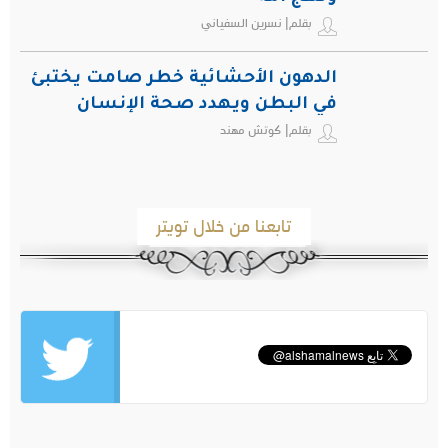
بقلم| نسرين السفياني
الدهون الأحشائية خطر صامت يختبئ
في البطن ويهدد صحة الإنسان
بقلم| كوتش مهند
تابعنا من خلال تويتر