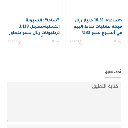
«ساما»: 16.31 مليار ريال
“ساما”: السيولة
قيمة عمليات نقاط البيع
المحليةتسجل 3.138
في أسبوع بنمو 33%
تريليونات ريال بنمو يتجاوز
193 ملياراً
36938
0
29273
0
أضف تعليق