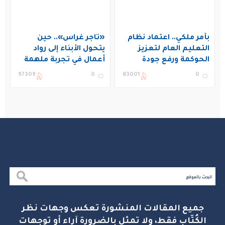
بأمر ملكي.. اعتماد نظام
«تاجر غراس».. حين
التعليم العام لتعزيز
يتحول الأبناء إلى رواد
الحوكمة ورفع جودة
أعمال في تجربة ملهمة
التعليم في المملكة
بنادي غراس الصيفي
97309
0
83001
0
بالجبيل
جميع المقالات المنشورة تعكس وجهات نظر
الكُتّاب فقط، ولا تمثل بالضرورة آراء أو توجهات