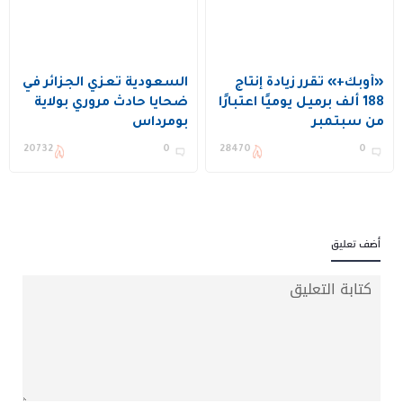
«أوبك+» تقرر زيادة إنتاج
السعودية تعزي الجزائر في
188 ألف برميل يوميًا اعتبارًا
ضحايا حادث مروري بولاية
من سبتمبر
بومرداس
20732
0
28470
0
أضف تعليق