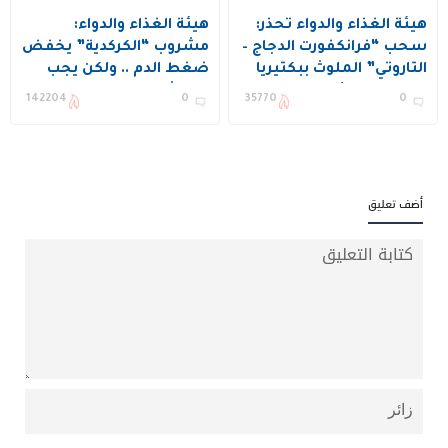
هيئة الغذاء والدواء تحذر:
هيئة الغذاء والدواء:
سحب “فرانكفورت الدجاج –
مشروب “الكركدية” يخفض
التاروتي” الملوث ببكتيريا
ضغط الدم .. ولكن يجب
خطيرة من الأسواق
استشارة الطبيب
142204
0
35770
0
أضف تعليق