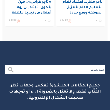
بأمر ملكي.. اعتماد نظام
«تاجر غراس».. حين
التعليم العام لتعزيز
يتحول الأبناء إلى رواد
الحوكمة ورفع جودة
أعمال في تجربة ملهمة
التعليم في المملكة
بنادي غراس الصيفي
93513
0
79789
0
بالجبيل
جميع المقالات المنشورة تعكس وجهات نظر
الكُتّاب فقط، ولا تمثل بالضرورة آراء أو توجهات
صحيفة الشمال الإلكترونية.