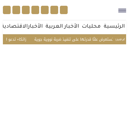
الرئيسية
محليات
الأخبار العربية
الأخبارالاقتصادية
صين تستعرض علنًا قدرتها على تنفيذ ضربة نووية جوية
«زاتكا» تدعو المنشآت لتق
أخر الأخبار |