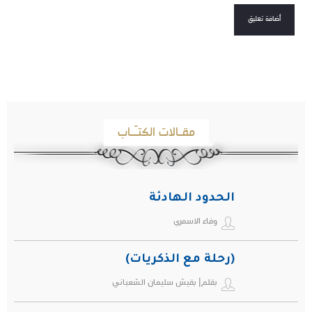
مقـالات الكتـّـاب
الحدود الهادئة
وفاء الاسمري
(رحلة مع الذكريات)
بقلم| بقيش سليمان الشعباني