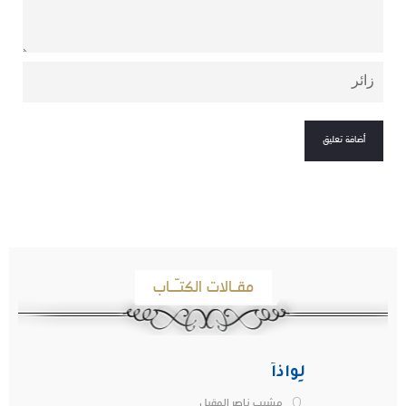
مقـالات الكتـّـاب
لِواذاً
مشبب ناصر المقبل