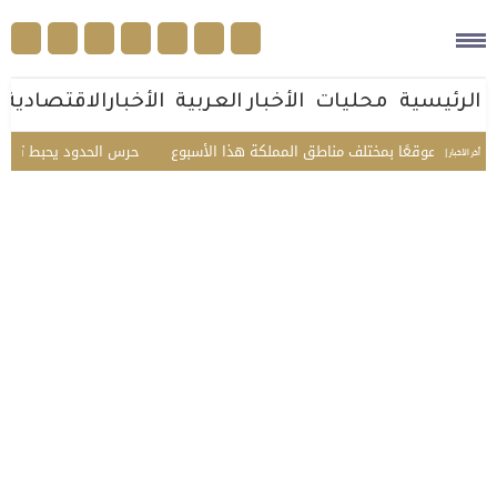
الرئيسية
محليات
الأخبار العربية
الأخبارالاقتصادية
سبوع
حرس الحدود يحبط تهريب 45 كيلوجرامًا من الحشيش في عسير ويقبض على 3 مخالفين
أخر الأخبار |