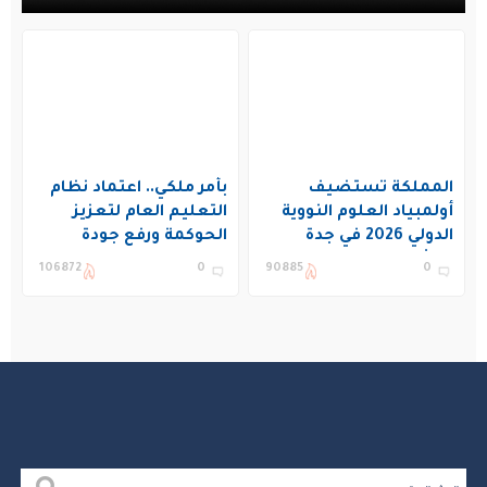
المملكة تستضيف
بأمر ملكي.. اعتماد نظام
أولمبياد العلوم النووية
التعليم العام لتعزيز
الدولي 2026 في جدة
الحوكمة ورفع جودة
بمشاركة 19 دولة
التعليم في المملكة
106872
0
90885
0