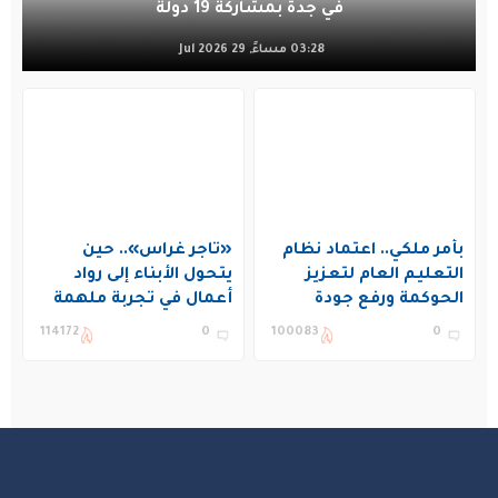
في جدة بمشاركة 19 دولة
03:28 مساءً, 29 Jul 2026
بأمر ملكي.. اعتماد نظام
«تاجر غراس».. حين
التعليم العام لتعزيز
يتحول الأبناء إلى رواد
الحوكمة ورفع جودة
أعمال في تجربة ملهمة
التعليم في المملكة
بنادي غراس الصيفي
114172
0
100083
0
بالجبيل