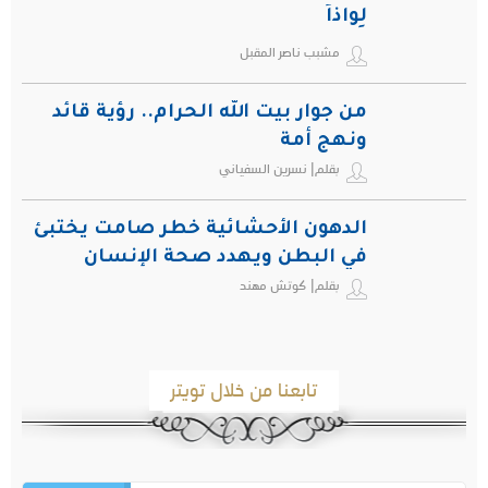
لِواذاً
مشبب ناصر المقبل
من جوار بيت الله الحرام.. رؤية قائد
ونهج أمة
بقلم| نسرين السفياني
الدهون الأحشائية خطر صامت يختبئ
في البطن ويهدد صحة الإنسان
بقلم| كوتش مهند
تابعنا من خلال تويتر