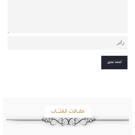
مقـالات الكتـّـاب