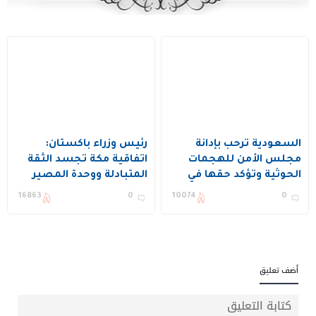
السعودية ترحب بإدانة
رئيس وزراء باكستان:
مجلس الأمن للهجمات
اتفاقية مكة تجسد الثقة
الحوثية وتؤكد حقها في
المتبادلة ووحدة المصير
الدفاع عن النفس
بين المملكة وتركيا
16863
0
10074
0
وباكستان
أضف تعليق