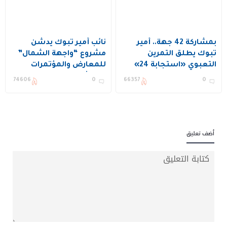
بمشاركة 42 جهة.. أمير
نائب أمير تبوك يدشّن
تبوك يطلق التمرين
مشروع “واجهة الشمال”
التعبوي «استجابة 24»
للمعارض والمؤتمرات
باستثمار يتجاوز 55 مليون
74606
0
66357
0
ريال
أضف تعليق