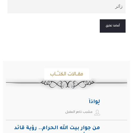
مقـالات الكتـّـاب
لِواذاً
مشبب ناصر المقبل
من جوار بيت الله الحرام.. رؤية قائد