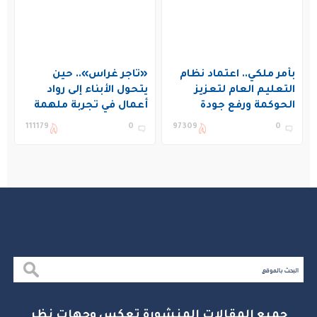
بأمر ملكي.. اعتماد نظام
«تاجر غراس».. حين
التعليم العام لتعزيز
يتحول الأبناء إلى رواد
الحوكمة ورفع جودة
أعمال في تجربة ملهمة
التعليم في المملكة
بنادي غراس الصيفي
111179
0
97309
0
بالجبيل
جميع المقالات المنشورة تعكس وجهات نظر