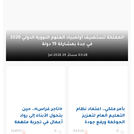
المملكة تستضيف أولمبياد العلوم النووية الدولي 2026
في جدة بمشاركة 19 دولة
03:28 مساءً, 29 Jul 2026
بأمر ملكي.. اعتماد نظام
«تاجر غراس».. حين
التعليم العام لتعزيز
يتحول الأبناء إلى رواد
الحوكمة ورفع جودة
أعمال في تجربة ملهمة
التعليم في المملكة
بنادي غراس الصيفي
108113
0
94024
0