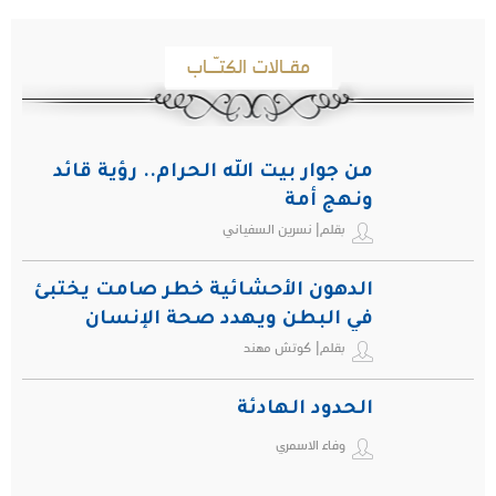
مقـالات الكتـّـاب
من جوار بيت الله الحرام.. رؤية قائد
ونهج أمة
بقلم| نسرين السفياني
الدهون الأحشائية خطر صامت يختبئ
في البطن ويهدد صحة الإنسان
بقلم| كوتش مهند
الحدود الهادئة
وفاء الاسمري