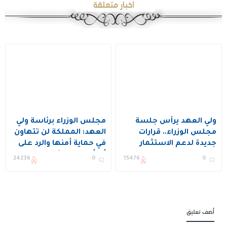
اخبار متعلقة
ولي العهد يرأس جلسة
مجلس الوزراء برئاسة ولي
مجلس الوزراء.. قرارات
العهد: المملكة لن تتهاون
جديدة لدعم الاستثمار
في حماية أمنها والرد على
والإسكان والذكاء
أي أعمال عدائية
24236
0
15476
0
الاصطناعي
أضف تعليق