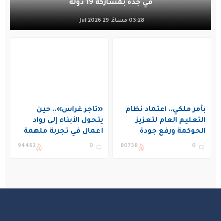
في جدة بمشاركة 19 دولة
03:28 مساءً, 29 Jul 2026
بأمر ملكي.. اعتماد نظام
«تاجر غراس».. حين
التعليم العام لتعزيز
يتحول الأبناء إلى رواد
الحوكمة ورفع جودة
أعمال في تجربة ملهمة
التعليم في المملكة
بنادي غراس الصيفي
94462
0
80738
0
بالجبيل