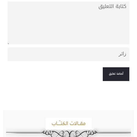
مقـالات الكتـّـاب