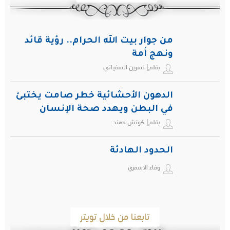
من جوار بيت الله الحرام.. رؤية قائد
ونهج أمة
بقلم| نسرين السفياني
الدهون الأحشائية خطر صامت يختبئ
في البطن ويهدد صحة الإنسان
بقلم| كوتش مهند
الحدود الهادئة
وفاء الاسمري
تابعنا من خلال تويتر