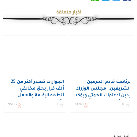
اخبار متعلقة
برئاسة خادم الحرمين
الجوازات تصدر أكثر من 25
الشريفين.. مجلس الوزراء
ألف قرار بحق مخالفي
يدين ادعاءات الحوثي ويؤكد
أنظمة الإقامة والعمل
دعم أمن المنطقة
وأمن الحدود
95192
0
91761
0
واستقرارها
أضف تعليق