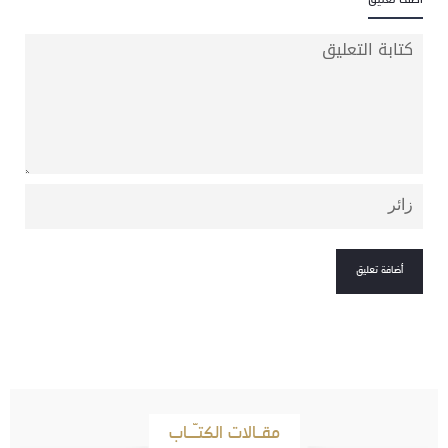
مقـالات الكتـّـاب