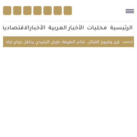
الرئيسية
محليات
الأخبار العربية
الأخبارالاقتصادية
ؤولين وشيوخ القبائل.. شاعر الطبيعة عايض الرشيدي يحتفل بزواج نجله محمد في ا
أخر الأخبار |