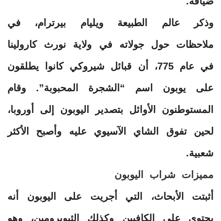
ضيافة.
وذكر عالم الطبيعة ويليام بيرترام، في
ملاحظات حول جولاته في ولاية نورث كارولينا
في عام 775، أن قبائل شيروكي كانوا يطلقون
على يوبون اسم “الشجرة المحبوبة”. وقام
المستوطنون الأوائل بتصدير اليوبون إلى أوروبا،
لحين تفوق الشاي الآسيوي عليه وأصبح الأكثر
شعبية.
مميزات شراب اليوبون
أثبتت الأبحاث، التي أجريت على اليوبون أنه
يحتوي على الكافيين وكذلك الثيوبرومين، وهو