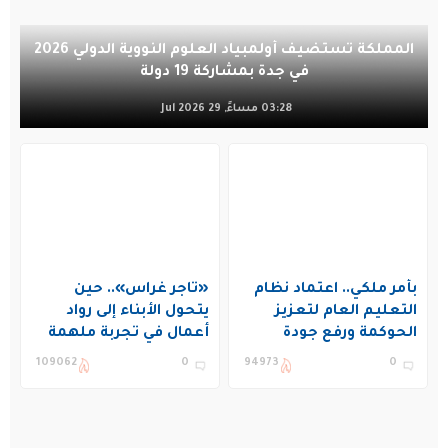
المملكة تستضيف أولمبياد العلوم النووية الدولي 2026
في جدة بمشاركة 19 دولة
03:28 مساءً, 29 Jul 2026
بأمر ملكي.. اعتماد نظام
«تاجر غراس».. حين
التعليم العام لتعزيز
يتحول الأبناء إلى رواد
الحوكمة ورفع جودة
أعمال في تجربة ملهمة
التعليم في المملكة
بنادي غراس الصيفي
109062
0
94973
0
بالجبيل