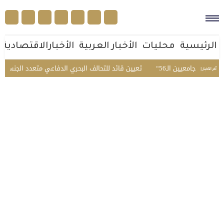
الرئيسية
محليات
الأخبار العربية
الأخبارالاقتصادية
معيين الـ56
تعيين قائد للتحالف البحري الدفاعي متعدد الجنسيات
المرور يضبط 2357 مركبة مخا
أخر الأخبار |