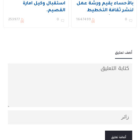
بالأحساء يقيم ورشة عمل
استقبال وكيل امارة
لنشر ثقافة التخطيط
القصيم.
وتحسين الأداء ويكرم عدد
253977
0
1647499
0
من المستفيدين
أضف تعليق