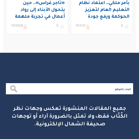
بأمر ملكي.. اعتماد نظام
«تاجر غراس».. حين
التعليم العام لتعزيز
يتحول الأبناء إلى رواد
الحوكمة ورفع جودة
أعمال في تجربة ملهمة
التعليم في المملكة
بنادي غراس الصيفي
105558
0
91031
0
بالجبيل
جميع المقالات المنشورة تعكس وجهات نظر
الكُتّاب فقط، ولا تمثل بالضرورة آراء أو توجهات
صحيفة الشمال الإلكترونية.