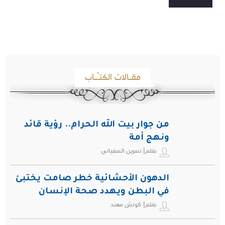
مقـالات الكتـّـاب
من جوار بيت الله الحرام.. رؤية قائد
ونهج أمة
بقلم| نسرين السفياني
الدهون الأحشائية خطر صامت يختبئ
في البطن ويهدد صحة الإنسان
بقلم| كوتش مهند