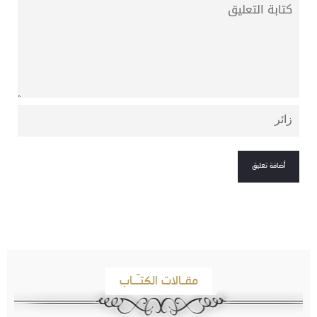
مقـالات الكتـّـاب