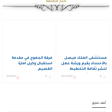
اخبار متعلقة
مستشفى الملك فيصل
فرقة الجموح في مقدمة
بالأحساء يقيم ورشة عمل
استقبال وكيل امارة
لنشر ثقافة التخطيط
القصيم.
وتحسين الأداء ويكرم عدد
253831
0
1647280
0
من المستفيدين
أضف تعليق