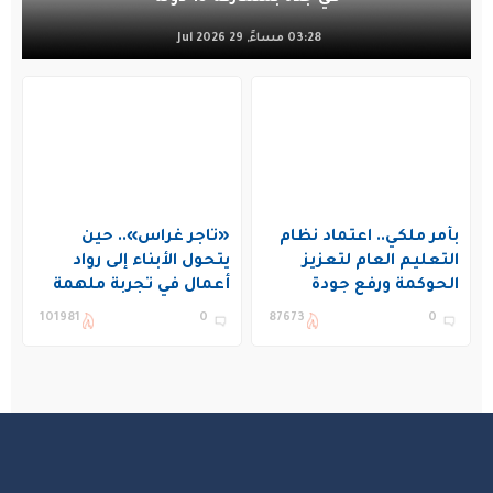
03:28 مساءً, 29 Jul 2026
بأمر ملكي.. اعتماد نظام
«تاجر غراس».. حين
التعليم العام لتعزيز
يتحول الأبناء إلى رواد
الحوكمة ورفع جودة
أعمال في تجربة ملهمة
التعليم في المملكة
بنادي غراس الصيفي
101981
0
87673
0
بالجبيل